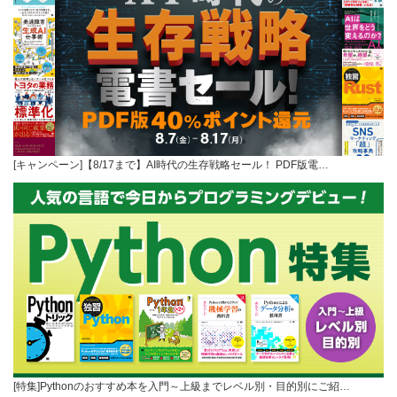
[キャンペーン]【8/17まで】AI時代の生存戦略セール！ PDF版電…
[特集]Pythonのおすすめ本を入門～上級までレベル別・目的別にご紹…