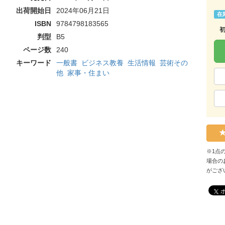
出荷開始日
2024年06月21日
在
ISBN
9784798183565
判型
B5
ページ数
240
キーワード
一般書
ビジネス教養
生活情報
芸術その
他
家事・住まい
※1点
場合の
がござ