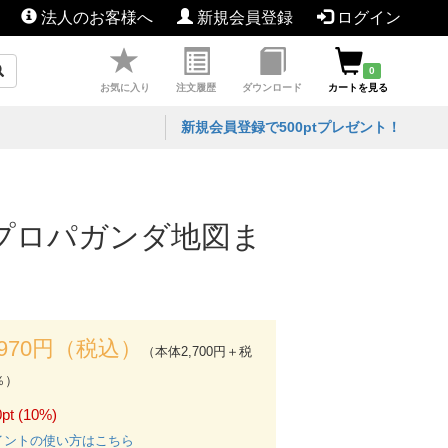
法人のお客様へ
新規会員登録
ログイン
0
お気に入り
注文履歴
ダウンロード
カートを見る
新規会員登録で500ptプレゼント！
のプロパガンダ地図ま
,970円（税込）
（本体2,700円＋税
％）
pt (10%)
イントの使い方はこちら