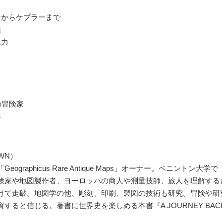
ーからケプラーまで
頭
像力
の冒険家
界
OWN）
graphicus Rare Antique Maps」オーナー。ベニント
検家や地図製作者、ヨーロッパの商人や測量技師、旅人を理解する
けて走破。地図学の他、彫刻、印刷、製図の技術も研究。冒険や研
信じる。著書に世界史を楽しめる本書『A JOURNEY BACK IN 