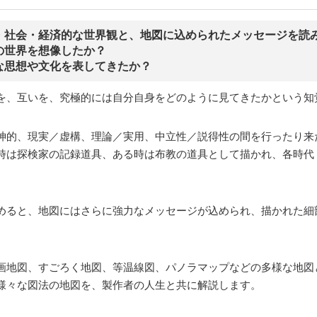
・社会・経済的な世界観と、地図に込められたメッセージを読
の世界を想像したか？
な思想や文化を表してきたか？
を、互いを、究極的には自分自身をどのように見てきたかという知
神的、現実／虚構、理論／実用、中立性／説得性の間を行ったり来
時は探検家の記録道具、ある時は布教の道具として描かれ、各時代
めると、地図にはさらに強力なメッセージが込められ、描かれた細
画地図、すごろく地図、等温線図、パノラマップなどの多様な地図
様々な図法の地図を、製作者の人生と共に解説します。