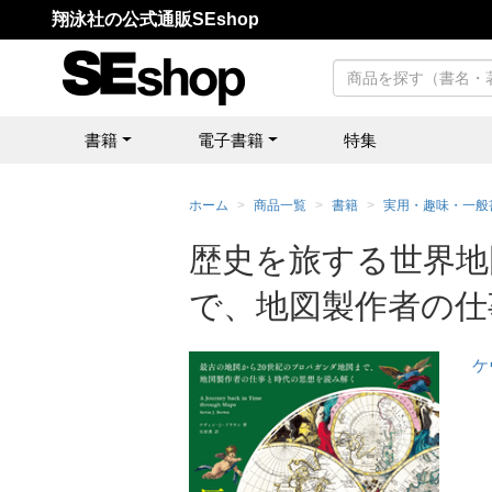
翔泳社の公式通販SEshop
書籍
電子書籍
特集
ホーム
商品一覧
書籍
実用・趣味・一般
歴史を旅する世界地
で、地図製作者の仕
ケ