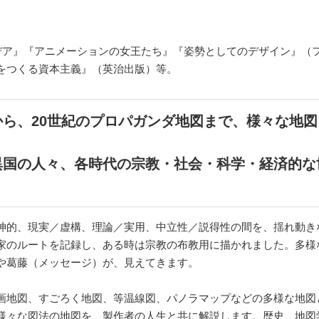
イデア』『アニメーションの女王たち』『姿勢としてのデザイン』（
をつくる資本主義』（英治出版）等。
ら、20世紀のプロパガンダ地図まで、様々な地
異国の人々、各時代の宗教・社会・科学・経済的な
神的、現実／虚構、理論／実用、中立性／説得性の間を、揺れ動き
家のルートを記録し、ある時は宗教の布教用に描かれました。多様
や葛藤（メッセージ）が、見えてきます。
画地図、すごろく地図、等温線図、パノラマップなどの多様な地図
様々な図法の地図を、製作者の人生と共に解説します。歴史、地図