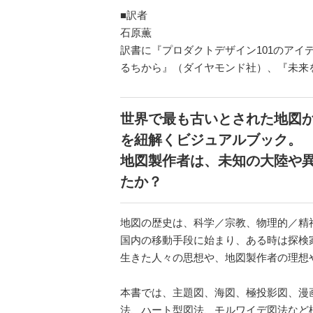
■訳者
石原薫
訳書に『プロダクトデザイン101のア
るちから』（ダイヤモンド社）、『未来
世界で最も古いとされた地図か
を紐解くビジュアルブック。
地図製作者は、未知の大陸や
たか？
地図の歴史は、科学／宗教、物理的／精
国内の移動手段に始まり、ある時は探検
生きた人々の思想や、地図製作者の理想
本書では、主題図、海図、極投影図、漫
法、ハート型図法、モルワイデ図法など