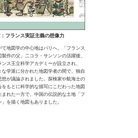
章：フランス実証主義の想像力
がて地図学の中心地はパリへ。「フランス
図製作の父」二コラ・サンソンの活躍後、
ランス王立科学アカデミーが設立され、
々な学派に分かれた地図学者の間で、独自
思想が議論されました。探検家や航海士の
告をもとに科学的な描写にこだわった地図
生まれた一方で、中国の伝説的な土地「フ
ン」を描く地図もありました。