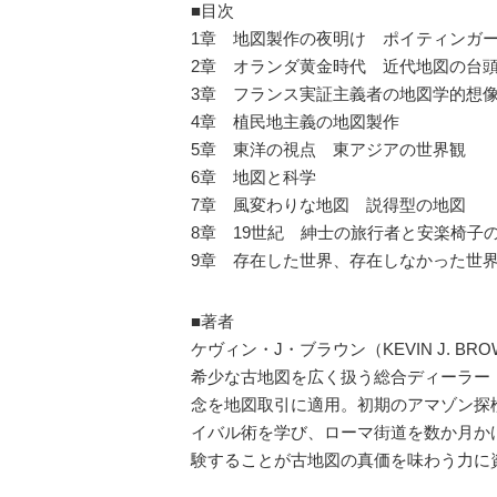
■目次
1章 地図製作の夜明け ポイティンガ
2章 オランダ黄金時代 近代地図の台
3章 フランス実証主義者の地図学的想
4章 植民地主義の地図製作
5章 東洋の視点 東アジアの世界観
6章 地図と科学
7章 風変わりな地図 説得型の地図
8章 19世紀 紳士の旅行者と安楽椅子
9章 存在した世界、存在しなかった世
■著者
ケヴィン・J・ブラウン（KEVIN J. BR
希少な古地図を広く扱う総合ディーラー「Geo
念を地図取引に適用。初期のアマゾン探
イバル術を学び、ローマ街道を数か月か
験することが古地図の真価を味わう力に資すると