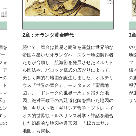
2章：オランダ黄金時代
3
網を
続いて、舞台は貿易と商業を基盤に世界的な
や
ガー
帝国を築いたオランダへ。スター地図製作者
地
フォ
たちが台頭し、航海術を発展させたメルカト
フ
「ア
ル図法や、バロック様式の広がりによって、
様
ーの
美しく劇的な地図が誕生しました。オルテリ
の
ート
ウス『世界の舞台』、モンタヌス「聖書地
報
レマ
図」、「ドレークの世界一周」を讃えた地
が
図」
図、絶対王政下の宮廷道化師を描いた地図の
サ
ュン
他、キリスト教・ギリシア哲学・プトレマイ
エッ
オス的世界観・ルネサンス科学・神話を融合
知の
した幻想的な地図や舟形図、「12カエサル
地図」も掲載。