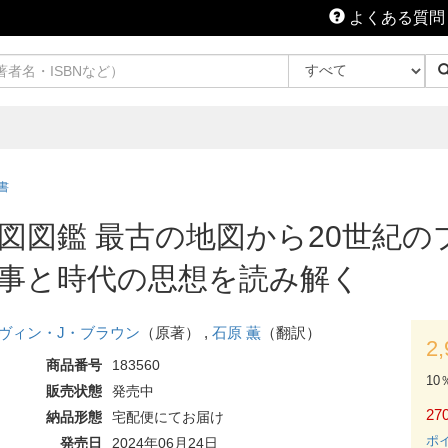
よくある質問
書
図図鑑 最古の地図から20世紀
事と時代の思想を読み解く
ヴィン・J・ブラウン
（原著） ,
石原 薫
（翻訳）
2
商品番号
183560
10
販売状態
発売中
270
納品形態
宅配便にてお届け
ポ
発売日
2024年06月24日