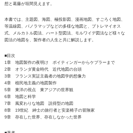
想と葛藤が垣間見えます。
本書では、主題図、海図、極投影図、漫画地図、すごろく地図、
等温線図、パノラマップなどの多様な地図と、プトレマイオス
式、メルカトル図法、ハート型図法、モルワイデ図法など様々な
図法の地図を、製作者の人生と共に解説します。
■目次
1章 地図製作の夜明け ポイティンガーからケプラーまで
2章 オランダ黄金時代 近代地図の台頭
3章 フランス実証主義者の地図学的想像力
4章 植民地主義の地図製作
5章 東洋の視点 東アジアの世界観
6章 地図と科学
7章 風変わりな地図 説得型の地図
8章 19世紀 紳士の旅行者と安楽椅子の冒険家
9章 存在した世界、存在しなかった世界
■著者