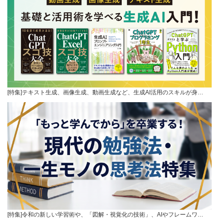
[特集]テキスト生成、画像生成、動画生成など、生成AI活用のスキルが身…
[特集]令和の新しい学習術や、「図解・視覚化の技術」、AIやフレームワ…