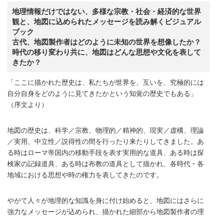
地理情報だけではない、多様な宗教・社会・経済的な世界
観と、地図に込められたメッセージを読み解くビジュアル
ブック
古代、地図製作者はどのように未知の世界を想像したか？
時代の移り変わり共に、地図はどんな思想や文化を表して
きたか？
「ここに描かれた歴史は、私たちが世界を、互いを、究極的には
自分自身をどのように見てきたかという知覚の歴史でもある」
（序文より）
地図の歴史は、科学／宗教、物理的／精神的、現実／虚構、理論
／実用、中立性／説得性の間を行ったり来たりしてきました。あ
る時はローマ帝国内の移動手段を表す実用的な道具、ある時は探
検家の記録道具、ある時は布教の道具として描かれ、各時代・各
地域における思想や時の権力を表してきたのです。
やがて人々が地理的な知識を身に付け始めると、地図にはさらに
強力なメッセージが込められ、描かれた細部から地図製作者の理