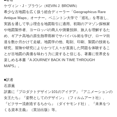
ケヴィン・J・ブラウン（KEVIN J. BROWN）
希少な古地図を広く扱う総合ディーラー「Geographicus Rare
Antique Maps」オーナー。ベニントン大学で「巡礼」を専攻し、
実践を通して学ぶ理念を地図取引に適用。初期のアマゾン探検家
や地図製作者、ヨーロッパの商人や測量技師、旅人を理解するた
め、ギアナ高地の原生熱帯雨林でサバイバル術を学び、ローマ街
道を数か月かけて走破。地図学の他、彫刻、印刷、製図の技術も
研究。冒険や研究によりかつて人々が直面した問題を体験するこ
とが古地図の真価を味わう力に資すると信じる。著書に世界史を
楽しめる本書『A JOURNEY BACK IN TIME THROUGH
MAPS』。
■訳者
石原薫
訳書に『プロダクトデザイン101のアイデア』『アニメーションの
女王たち』『姿勢としてのデザイン』（フィルムアート社）、
『ピクサー流創造するちから』（ダイヤモンド社）、『未来をつ
くる資本主義』（英治出版）等。