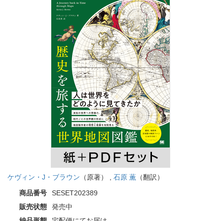
ケヴィン・J・ブラウン
（原著） ,
石原 薫
（翻訳）
商品番号
SESET202389
販売状態
発売中
納品形態
宅配便にてお届け