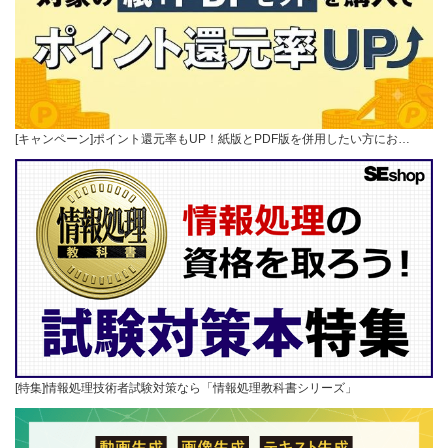
[キャンペーン]ポイント還元率もUP！紙版とPDF版を併用したい方にお…
[特集]情報処理技術者試験対策なら「情報処理教科書シリーズ」