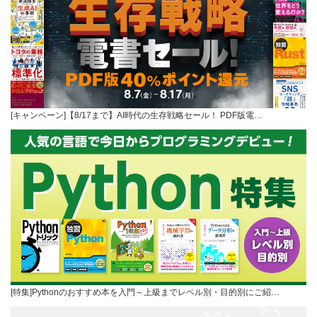
[キャンペーン]【8/17まで】AI時代の生存戦略セール！ PDF版電…
[特集]Pythonのおすすめ本を入門～上級までレベル別・目的別にご紹…