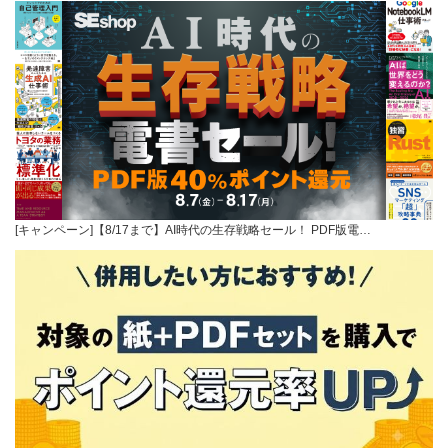
[キャンペーン]【8/17まで】AI時代の生存戦略セール！ PDF版電…