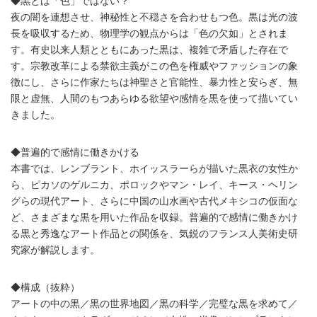
◆黒とは「色」ではない？
夜の闇を連想させ、神秘性と不穏さを合わせもつ色。黒は光の波
長を吸収するため、物理学の観点からは「色の欠如」とされま
す。有史以来人類とともにあった黒は、複雑で矛盾した存在で
す。宗教改革による禁欲主義がこの色を権威やファッションの象
徴にし、さらに作家たちは神聖さと官能性、暴力性と安らぎ、無
限と虚無、人間のもつあらゆる欲望や感情を黒を使って描いてい
きました。
◆普遍的で感情に働きかける
本書では、レンブラント、ホイッスラーらが描いた黒衣の女性か
ら、ピカソのゲルニカ、ポロックやマン・レイ、キース・ヘリン
グらの現代アート、さらに中国の山水画や古代メキシコの仮面な
ど、さまざまな黒を用いた作品を収録。普遍的で感情に働きかけ
る黒と秀逸なアート作品との関係を、気鋭のフランス人美術史研
究家が解説します。
◆構成（抜粋）
アートの中の黒／黒の世界地図／黒の科学／完璧な黒を求めて／