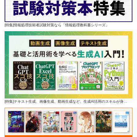
[特集]情報処理技術者試験対策なら「情報処理教科書シリーズ」
[特集]テキスト生成、画像生成、動画生成など、生成AI活用のスキルが身…