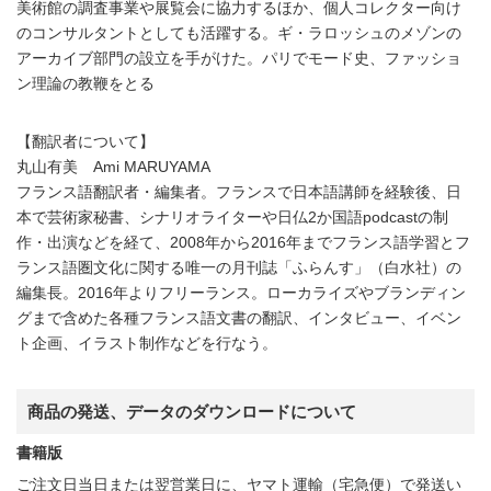
美術館の調査事業や展覧会に協力するほか、個人コレクター向け
のコンサルタントとしても活躍する。ギ・ラロッシュのメゾンの
アーカイブ部門の設立を手がけた。パリでモード史、ファッショ
ン理論の教鞭をとる
【翻訳者について】
丸山有美 Ami MARUYAMA
フランス語翻訳者・編集者。フランスで日本語講師を経験後、日
本で芸術家秘書、シナリオライターや日仏2か国語podcastの制
作・出演などを経て、2008年から2016年までフランス語学習とフ
ランス語圏文化に関する唯一の月刊誌「ふらんす」（白水社）の
編集長。2016年よりフリーランス。ローカライズやブランディン
グまで含めた各種フランス語文書の翻訳、インタビュー、イベン
ト企画、イラスト制作などを行なう。
商品の発送、データのダウンロードについて
書籍版
ご注文日当日または翌営業日に、ヤマト運輸（宅急便）で発送い