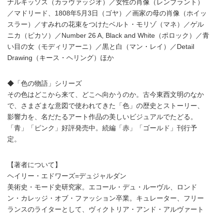
ナルキッソス（カラヴァッジオ）／女性の肖像（レンブラント）
／マドリード、1808年5月3日（ゴヤ）／画家の母の肖像（ホイッ
スラー）／すみれの花束をつけたベルト・モリゾ（マネ）／ゲル
ニカ（ピカソ）／Number 26 A, Black and White（ポロック）／青
い目の女（モディリアーニ）／黒と白（マン・レイ）／Detail
Drawing（キース・ヘリング）ほか
◆「色の物語」シリーズ
その色はどこから来て、どこへ向かうのか。古今東西文明のなか
で、さまざまな意図で使われてきた「色」の歴史とストーリー、
影響力を、名だたるアート作品の美しいビジュアルでたどる。
「青」「ピンク」好評発売中。続編「赤」「ゴールド」刊行予
定。
【著者について】
ヘイリー・エドワーズ=デュジャルダン
美術史・モード史研究家。エコール・デュ・ルーヴル、ロンド
ン・カレッジ・オブ・ファッション卒業。キュレーター、フリー
ランスのライターとして、ヴィクトリア・アンド・アルヴァート