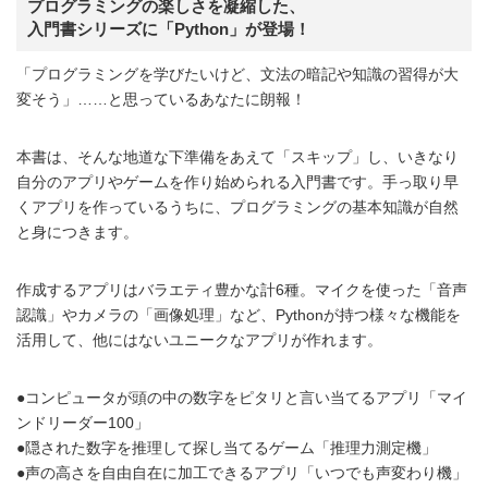
プログラミングの楽しさを凝縮した、
入門書シリーズに「Python」が登場！
「プログラミングを学びたいけど、文法の暗記や知識の習得が大
変そう」……と思っているあなたに朗報！
本書は、そんな地道な下準備をあえて「スキップ」し、いきなり
自分のアプリやゲームを作り始められる入門書です。手っ取り早
くアプリを作っているうちに、プログラミングの基本知識が自然
と身につきます。
作成するアプリはバラエティ豊かな計6種。マイクを使った「音声
認識」やカメラの「画像処理」など、Pythonが持つ様々な機能を
活用して、他にはないユニークなアプリが作れます。
●コンピュータが頭の中の数字をピタリと言い当てるアプリ「マイ
ンドリーダー100」
●隠された数字を推理して探し当てるゲーム「推理力測定機」
●声の高さを自由自在に加工できるアプリ「いつでも声変わり機」