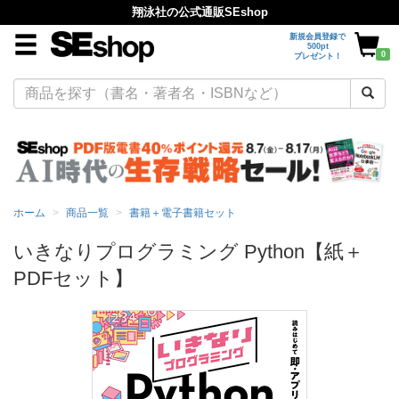
翔泳社の公式通販SEshop
新規会員登録で
500pt
0
プレゼント！
ホーム
商品一覧
書籍＋電子書籍セット
いきなりプログラミング Python【紙＋
PDFセット】