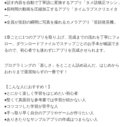
●話す内容を自動で丁寧語に変換するアプリ「タメ語矯正マシン」
●長時間の動画を圧縮加工するアプリ「タイムラプスクリエイタ
ー」
●全員が笑顔の瞬間に写真を撮れるカメラアプリ「笑顔発見機」
1章ごとに1つのアプリを取り上げ、完成までの流れを丁寧にフォ
ロー。ダウンロードファイルでステップごとのお手本が確認でき
るので、初心者でも迷わずにアプリを完成させられます。
プログラミングの「楽しさ」をとことん詰め込んだ、はじめから
おわりまで退屈知らずの一冊です！
【こんな人におすすめ！】
●とにかく楽しく学習をはじめたい初心者
●堅くて真面目な参考書では学習が続かない人
●コツコツした学習が苦手な人
●手っ取り早く自分のアプリやゲームが作りたい人
●ありきたりなサンプルアプリの作成はつまらない人