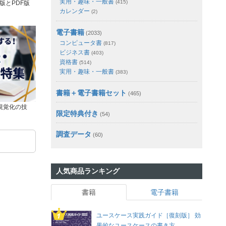
実用・趣味・一般書
(415)
版とPDF版
カレンダー
(2)
電子書籍
(2033)
コンピュータ書
(817)
ビジネス書
(403)
資格書
(514)
実用・趣味・一般書
(383)
書籍＋電子書籍セット
(465)
視覚化の技
限定特典付き
(54)
調査データ
(60)
人気商品ランキング
書籍
電子書籍
ユースケース実践ガイド［復刻版］ 効
果的なユースケースの書き方