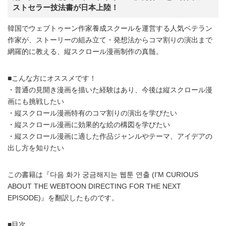
ストセラー技法書が日本上陸！
韓国でウェブトゥーン作家養成スクールを運営する人気ベテラン
作家が、ストーリーの組み立て・発想法からコマ割りの演出まで
網羅的に教える、縦スクロール漫画制作の真髄。
■こんな方にオススメです！
・普通の見開き漫画を描いた経験はあり、今後は縦スクロール漫
画にも挑戦したい
・縦スクロール漫画特有のコマ割りの演出を学びたい
・縦スクロール漫画に効果的な絵の構図を学びたい
・縦スクロール漫画に適した作品ジャンルやテーマ、アイデアの
出し方を知りたい
この書籍は『다음 화가 궁금해지는 웹툰 연출 (I'M CURIOUS
ABOUT THE WEBTOON DIRECTING FOR THE NEXT
EPISODE)』を翻訳したものです。
■目次