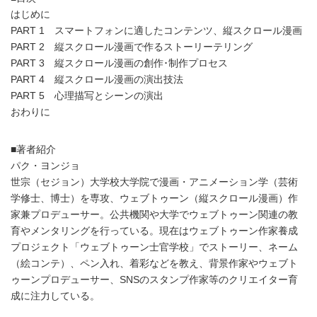
はじめに
PART 1 スマートフォンに適したコンテンツ、縦スクロール漫画
PART 2 縦スクロール漫画で作るストーリーテリング
PART 3 縦スクロール漫画の創作･制作プロセス
PART 4 縦スクロール漫画の演出技法
PART 5 心理描写とシーンの演出
おわりに
■著者紹介
パク・ヨンジョ
世宗（セジョン）大学校大学院で漫画・アニメーション学（芸術
学修士、博士）を専攻、ウェブトゥーン（縦スクロール漫画）作
家兼プロデューサー。公共機関や大学でウェブトゥーン関連の教
育やメンタリングを行っている。現在はウェブトゥーン作家養成
プロジェクト「ウェブトゥーン士官学校」でストーリー、ネーム
（絵コンテ）、ペン入れ、着彩などを教え、背景作家やウェブト
ゥーンプロデューサー、SNSのスタンプ作家等のクリエイター育
成に注力している。