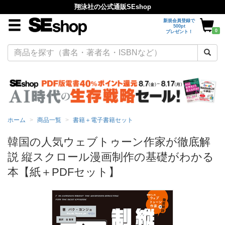
翔泳社の公式通販SEshop
新規会員登録で
500pt
0
プレゼント！
ホーム
商品一覧
書籍＋電子書籍セット
韓国の人気ウェブトゥーン作家が徹底解
説 縦スクロール漫画制作の基礎がわかる
本【紙＋PDFセット】