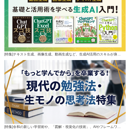
[特集]テキスト生成、画像生成、動画生成など、生成AI活用のスキルが身…
[特集]令和の新しい学習術や、「図解・視覚化の技術」、AIやフレームワ…