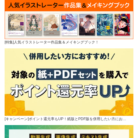
[特集]人気イラストレーター作品集＆メイキングブック！
[キャンペーン]ポイント還元率もUP！紙版とPDF版を併用したい方にお…