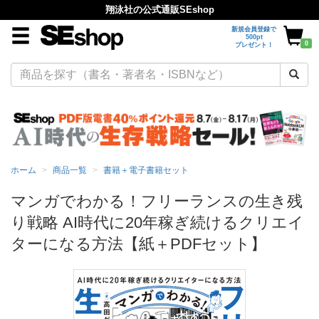
翔泳社の公式通販SEshop
新規会員登録で
500pt
0
プレゼント！
ホーム
商品一覧
書籍＋電子書籍セット
マンガでわかる！フリーランスの生き残
り戦略 AI時代に20年稼ぎ続けるクリエイ
ターになる方法【紙＋PDFセット】