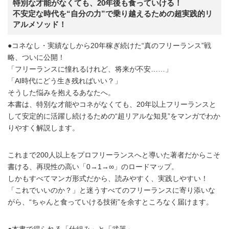
特別な才能がなくても、20年後も食っていける！
不安定な時代を“自分の力”で乗り越えるための超実践的リ
アルメソッド！
●コネなし・実績なしから20年稼ぎ続けた“真のフリーランス”戦
略、ついに公開！
「フリーランスに憧れるけれど、将来が不安……」
「AI時代にどう生き残ればいい？」
そうした悩みを抱えるあなたへ。
本書は、特別な才能やコネがなくても、20年以上フリーランスと
して安定的に活躍し続けるための“超リアルな知見”をマンガでわか
りやすく解説します。
これまで200人以上をプロフリーランスへと導いた著者だからこそ
書ける、再現性の高い「0→1→∞」のロードマップ。
しかもすべてマンガ形式だから、読みやすく、実践しやすい！
「これでいいのか？」と迷うすべてのフリーランスに寄り添いな
がら、“ちゃんと食っていける技術”を余すところなく届けます。
●本書で得られる「仕組み」と「武器」