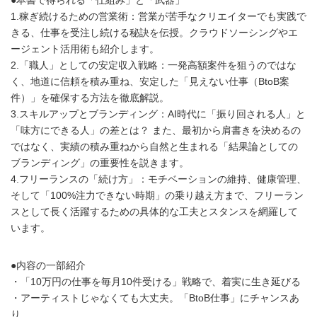
1.稼ぎ続けるための営業術：営業が苦手なクリエイターでも実践で
きる、仕事を受注し続ける秘訣を伝授。クラウドソーシングやエ
ージェント活用術も紹介します。
2.「職人」としての安定収入戦略：一発高額案件を狙うのではな
く、地道に信頼を積み重ね、安定した「見えない仕事（BtoB案
件）」を確保する方法を徹底解説。
3.スキルアップとブランディング：AI時代に「振り回される人」と
「味方にできる人」の差とは？ また、最初から肩書きを決めるの
ではなく、実績の積み重ねから自然と生まれる「結果論としての
ブランディング」の重要性を説きます。
4.フリーランスの「続け方」：モチベーションの維持、健康管理、
そして「100%注力できない時期」の乗り越え方まで、フリーラン
スとして長く活躍するための具体的な工夫とスタンスを網羅して
います。
●内容の一部紹介
・「10万円の仕事を毎月10件受ける」戦略で、着実に生き延びる
・アーティストじゃなくても大丈夫。「BtoB仕事」にチャンスあ
り