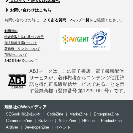
大口注文・法人のお客様へ
お問い合わせはこちら
お問い合わせの前に、
よくある質問
、
ヘルプ一覧
をご確認ください。
利用規約
特定商取引法に基づく表示
個人情報保護について
著作権・リンクについて
翔泳社について
SHOEISHA iDについて
ABJマークは、この電子書店・電子書籍配信
サービスが、著作権者からコンテンツ使用許
諾を得た正規版配信サービスであることを示
す登録商標（登録番号 第12291001号）です。
翔泳社のWebメディア
SEBook 翔泳社の本
|
CodeZine
|
MarkeZine
|
EnterpriseZine
|
CommerceZine
|
Biz/Zine
|
SalesZine
|
HRzine
|
ProductZine
|
AIdiver
|
DeveloperZine
|
イベント