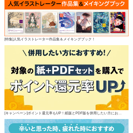
[特集]人気イラストレーター作品集＆メイキングブック！
[キャンペーン]ポイント還元率もUP！紙版とPDF版を併用したい方にお…