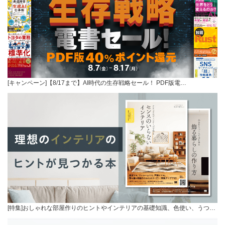
[キャンペーン]【8/17まで】AI時代の生存戦略セール！ PDF版電…
[特集]おしゃれな部屋作りのヒントやインテリアの基礎知識、色使い、うつ…