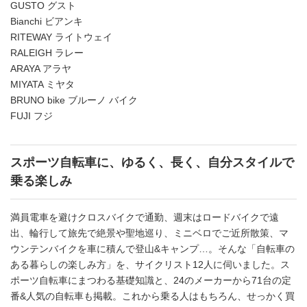
GUSTO グスト
Bianchi ビアンキ
RITEWAY ライトウェイ
RALEIGH ラレー
ARAYA アラヤ
MIYATA ミヤタ
BRUNO bike ブルーノ バイク
FUJI フジ
スポーツ自転車に、ゆるく、長く、自分スタイルで
乗る楽しみ
満員電車を避けクロスバイクで通勤、週末はロードバイクで遠
出、輪行して旅先で絶景や聖地巡り、ミニベロでご近所散策、マ
ウンテンバイクを車に積んで登山&キャンプ…。そんな「自転車の
ある暮らしの楽しみ方」を、サイクリスト12人に伺いました。ス
ポーツ自転車にまつわる基礎知識と、24のメーカーから71台の定
番&人気の自転車も掲載。これから乗る人はもちろん、せっかく買