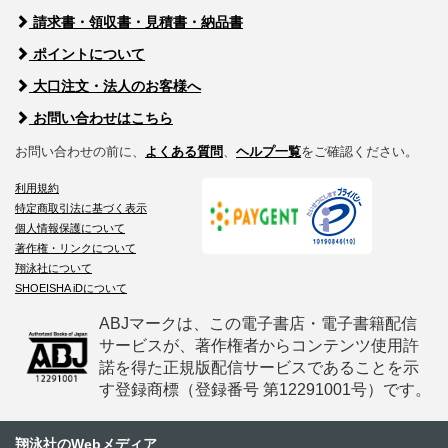
請求書・領収書・見積書・納品書
ポイントについて
大口注文・法人のお客様へ
お問い合わせはこちら
お問い合わせの前に、
よくある質問
、
ヘルプ一覧
をご確認ください。
利用規約
特定商取引法に基づく表示
個人情報保護について
著作権・リンクについて
翔泳社について
SHOEISHA iDについて
ABJマークは、この電子書店・電子書籍配信
サービスが、著作権者からコンテンツ使用許
諾を得た正規版配信サービスであることを示
す登録商標（登録番号 第12291001号）です。
翔泳社のWebメディア