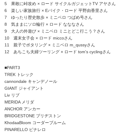
5 果敢に峠攻め × ロード サイクルガジェットTV アヤさん
6 楽しい家族旅行 × Eバイク・ロード 平野由香里さん
7 ゆったり歴史散歩 × ミニベロ つばめ号さん
8 気ままにソロ輪行 × ロード なななさん
9 大人の外遊び × ミニベロ ミニとどこ行こう？さん
10 週末女子会 × ロード miccoさん
11 親子でポタリング × ミニベロ m_qussyさん
12 あちこち夫婦ツーリング × ロード tom's cyclingさん
■PART3
TREK トレック
cannondale キャンデノール
GIANT ジャイアント
Liv リブ
MERIDA メリダ
ANCHOR アンカー
BRIDGESTONE ブリヂストン
KhodaaBloom コーダーブルーム
PINARELLO ピナレロ