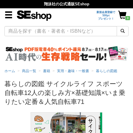
翔泳社の公式通販SEshop
新規会員登録で
500pt
0
プレゼント！
ホーム
商品一覧
書籍
実用・趣味・一般書
暮らしの図鑑
暮らしの図鑑 サイクルライフ スポーツ
自転車12人の楽しみ方×基礎知識×いま乗
りたい定番＆人気自転車71