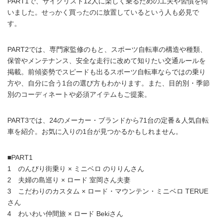
PART1で、サイクリスト12人に楽しく乗るための工夫や習慣を伺
いました。せっかく買ったのに放置しているという人も必見で
す。
PART2では、専門家監修のもと、スポーツ自転車の構造や種類、
保管やメンテナンス、安全な走行に改めて知りたい交通ルールを
掲載。前傾姿勢でスピードも出るスポーツ自転車ならではの乗り
方や、自分に合う1台の選び方もわかります。また、目的別・季節
別のコーディネートや必須アイテムもご提案。
PART3では、24のメーカー・ブランドから71台の定番＆人気自転
車を紹介。お気に入りの1台が見つかるかもしれません。
■PART1
1 のんびり街乗り × ミニベロ のりりんさん
2 夫婦の島巡り × ロード 室岡さん夫妻
3 こだわりのカスタム × ロード・マウンテン・ミニベロ TERUE
さん
4 わいわい仲間旅 × ロード Bekiさん