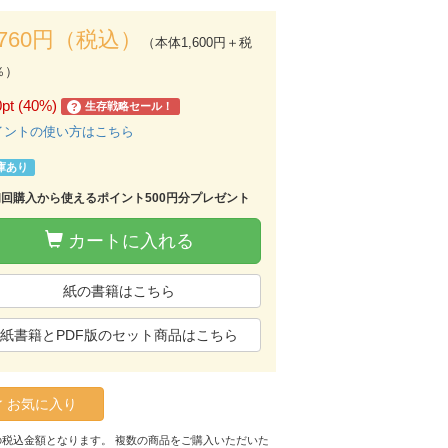
,760円（税込）
（本体1,600円＋税
％）
0pt (40%)
生存戦略セール！
?
イントの使い方はこちら
庫あり
初回購入から使えるポイント500円分プレゼント
カートに入れる
紙の書籍はこちら
紙書籍とPDF版のセット商品はこちら
お気に入り
の税込金額となります。 複数の商品をご購入いただいた