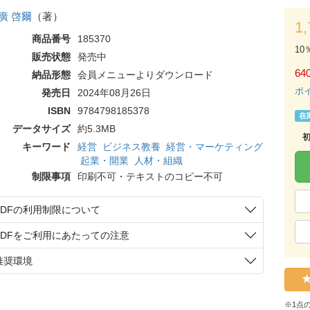
廣 啓爾
（著）
1
商品番号
185370
10
販売状態
発売中
64
納品形態
会員メニューよりダウンロード
ポ
発売日
2024年08月26日
ISBN
9784798185378
在
データサイズ
約5.3MB
キーワード
経営
ビジネス教養
経営・マーケティング
起業・開業
人材・組織
制限事項
印刷不可・テキストのコピー不可
PDFの利用制限について
PDFをご利用にあたっての注意
推奨環境
※1点