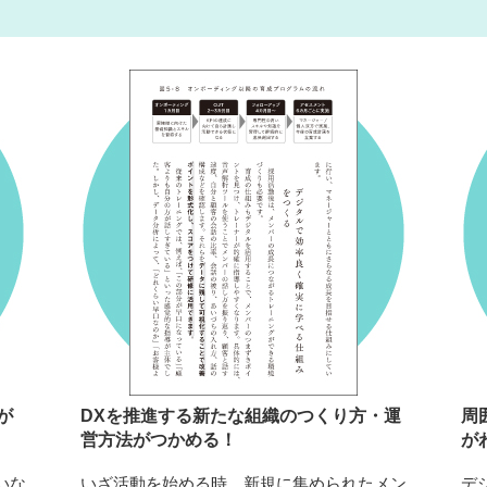
が
DXを推進する新たな組織のつくり方・運
周
営方法がつかめる！
が
いな
いざ活動を始める時、新規に集められたメン
デ