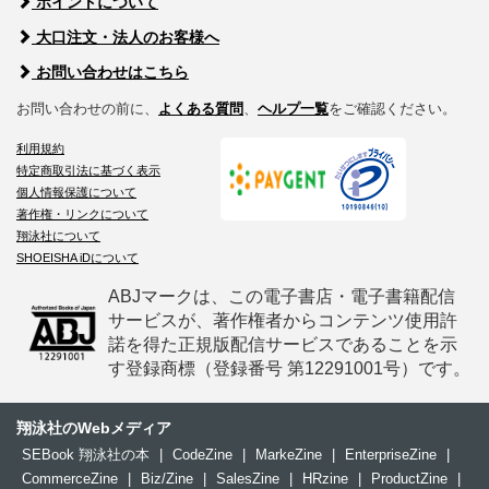
ポイントについて
大口注文・法人のお客様へ
お問い合わせはこちら
お問い合わせの前に、
よくある質問
、
ヘルプ一覧
をご確認ください。
利用規約
特定商取引法に基づく表示
個人情報保護について
著作権・リンクについて
翔泳社について
SHOEISHA iDについて
ABJマークは、この電子書店・電子書籍配信
サービスが、著作権者からコンテンツ使用許
諾を得た正規版配信サービスであることを示
す登録商標（登録番号 第12291001号）です。
翔泳社のWebメディア
SEBook 翔泳社の本
|
CodeZine
|
MarkeZine
|
EnterpriseZine
|
CommerceZine
|
Biz/Zine
|
SalesZine
|
HRzine
|
ProductZine
|