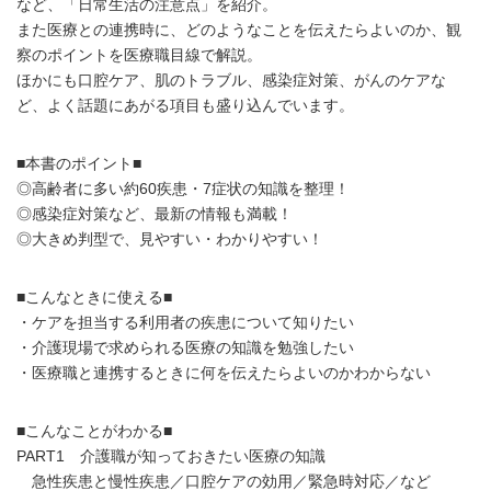
など、「日常生活の注意点」を紹介。
また医療との連携時に、どのようなことを伝えたらよいのか、観
察のポイントを医療職目線で解説。
ほかにも口腔ケア、肌のトラブル、感染症対策、がんのケアな
ど、よく話題にあがる項目も盛り込んでいます。
■本書のポイント■
◎高齢者に多い約60疾患・7症状の知識を整理！
◎感染症対策など、最新の情報も満載！
◎大きめ判型で、見やすい・わかりやすい！
■こんなときに使える■
・ケアを担当する利用者の疾患について知りたい
・介護現場で求められる医療の知識を勉強したい
・医療職と連携するときに何を伝えたらよいのかわからない
■こんなことがわかる■
PART1 介護職が知っておきたい医療の知識
急性疾患と慢性疾患／口腔ケアの効用／緊急時対応／など