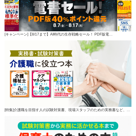
[キャンペーン]【8/17まで】AI時代の生存戦略セール！ PDF版電…
[特集]介護職を目指す人の試験対策書、現場スタッフのための実務書など、…