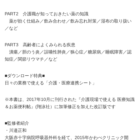
PART2 介護職が知っておきたい薬の知識
薬が効く仕組み／飲み合わせ／飲み忘れ対策／湿布の取り扱い
／など
PART3 高齢者によくみられる疾患
潰瘍／胆のう炎／誤嚥性肺炎／狭心症／糖尿病／睡眠障害／認
知症／関節リウマチ／など
■ダウンロード特典■
日々の業務で使える「介護・医療連携シート」
※本書は、2017年10月に刊行された『介護現場で使える 医療知識
＆お薬便利帖』(翔泳社）に加筆修正を加えた改訂版です
■監修者紹介
・川邉正和
大阪赤十字病院呼吸器外科を経て、2015年かわべクリニック開