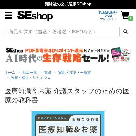
翔泳社の公式通販SEshop
新規会員登録で
500pt
0
プレゼント！
ホーム
商品一覧
書籍
実用・趣味・一般書
医療・福祉・サイエンス
医療知識＆お薬 介護スタッフのための医
療の教科書