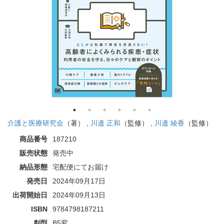
介護と医療研究会
（著） ,
川邉 正和
（監修） ,
川邉 綾香
（監修）
商品番号
187210
販売状態
発売中
納品形態
宅配便にてお届け
発売日
2024年09月17日
出荷開始日
2024年09月13日
ISBN
9784798187211
判型
B5変