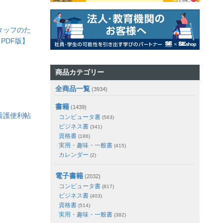
タッフのた
PDF版】
商品カテゴリー
全商品一覧
(3934)
書籍
(1439)
看護便利帖
コンピュータ書
(563)
ビジネス書
(341)
資格書
(186)
実用・趣味・一般書
(415)
カレンダー
(2)
電子書籍
(2032)
コンピュータ書
(817)
ビジネス書
(403)
資格書
(514)
実用・趣味・一般書
(382)