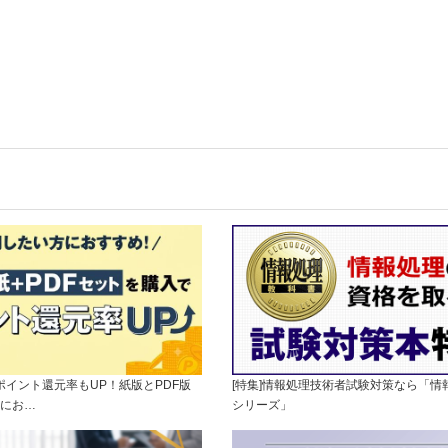
]ポイント還元率もUP！紙版とPDF版
[特集]情報処理技術者試験対策なら「情
にお…
シリーズ」