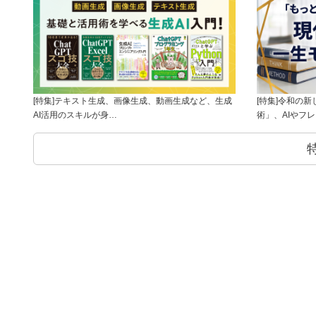
[特集]テキスト生成、画像生成、動画生成など、生成
[特集]令和の
AI活用のスキルが身…
術」、AIやフ