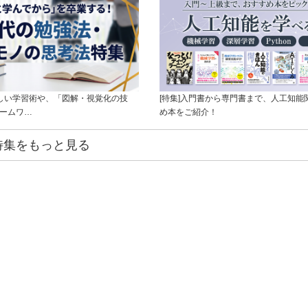
新しい学習術や、「図解・視覚化の技
[特集]入門書から専門書まで、人工知能
レームワ…
め本をご紹介！
特集をもっと見る