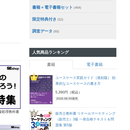
書籍＋電子書籍セット
(464)
限定特典付き
(52)
調査データ
(60)
人気商品ランキング
書籍
電子書籍
ユースケース実践ガイド［復刻版］ 効
果的なユースケースの書き方
5,390円（税込）
2026.08.05発売
報処理教科書
販売士教科書 リテールマーケティング
（販売士）3級 一発合格テキスト＆問
題集 第5版