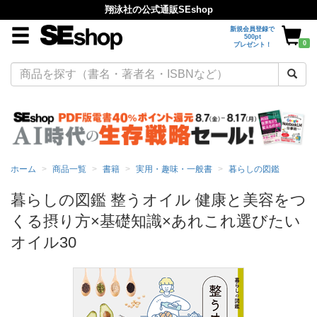
翔泳社の公式通販SEshop
新規会員登録で
500pt
0
プレゼント！
ホーム
商品一覧
書籍
実用・趣味・一般書
暮らしの図鑑
暮らしの図鑑 整うオイル 健康と美容をつ
くる摂り方×基礎知識×あれこれ選びたい
オイル30