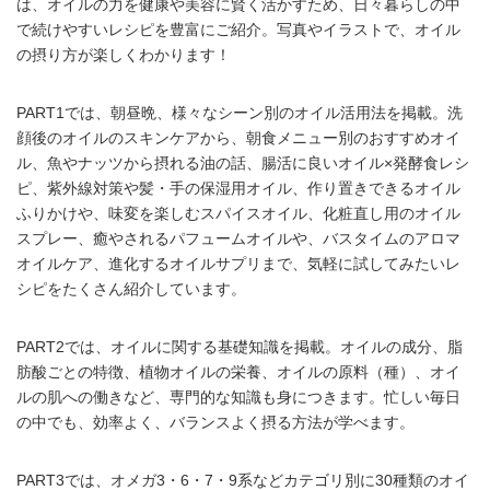
は、オイルの力を健康や美容に賢く活かすため、日々暮らしの中
で続けやすいレシピを豊富にご紹介。写真やイラストで、オイル
の摂り方が楽しくわかります！
PART1では、朝昼晩、様々なシーン別のオイル活用法を掲載。洗
顔後のオイルのスキンケアから、朝食メニュー別のおすすめオイ
ル、魚やナッツから摂れる油の話、腸活に良いオイル×発酵食レシ
ピ、紫外線対策や髪・手の保湿用オイル、作り置きできるオイル
ふりかけや、味変を楽しむスパイスオイル、化粧直し用のオイル
スプレー、癒やされるパフュームオイルや、バスタイムのアロマ
オイルケア、進化するオイルサプリまで、気軽に試してみたいレ
シピをたくさん紹介しています。
PART2では、オイルに関する基礎知識を掲載。オイルの成分、脂
肪酸ごとの特徴、植物オイルの栄養、オイルの原料（種）、オイ
ルの肌への働きなど、専門的な知識も身につきます。忙しい毎日
の中でも、効率よく、バランスよく摂る方法が学べます。
PART3では、オメガ3・6・7・9系などカテゴリ別に30種類のオイ