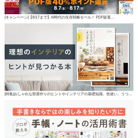
[キャンペーン]【8/17まで】AI時代の生存戦略セール！ PDF版電…
[特集]おしゃれな部屋作りのヒントやインテリアの基礎知識、色使い、うつ…