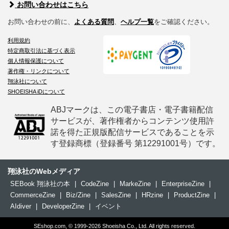
お問い合わせはこちら
お問い合わせの前に、
よくある質問
、
ヘルプ一覧
をご確認ください。
利用規約
特定商取引法に基づく表示
個人情報保護について
著作権・リンクについて
翔泳社について
SHOEISHA iDについて
ABJマークは、この電子書店・電子書籍配信
サービスが、著作権者からコンテンツ使用許
諾を得た正規版配信サービスであることを示
す登録商標（登録番号 第12291001号）です。
翔泳社のWebメディア
SEBook 翔泳社の本
|
CodeZine
|
MarkeZine
|
EnterpriseZine
|
CommerceZine
|
Biz/Zine
|
SalesZine
|
HRzine
|
ProductZine
|
AIdiver
|
DeveloperZine
|
イベント
SEshop.com, © 1999-2026 Shoeisha Co., Ltd. All rights reserved.