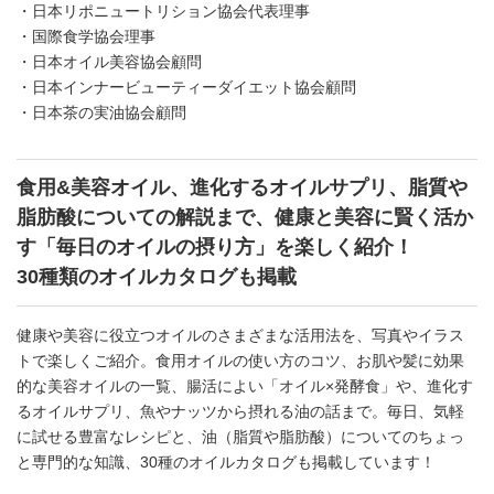
・日本リポニュートリション協会代表理事
・国際食学協会理事
・日本オイル美容協会顧問
・日本インナービューティーダイエット協会顧問
・日本茶の実油協会顧問
食用&美容オイル、進化するオイルサプリ、脂質や
脂肪酸についての解説まで、健康と美容に賢く活か
す「毎日のオイルの摂り方」を楽しく紹介！
30種類のオイルカタログも掲載
健康や美容に役立つオイルのさまざまな活用法を、写真やイラス
トで楽しくご紹介。食用オイルの使い方のコツ、お肌や髪に効果
的な美容オイルの一覧、腸活によい「オイル×発酵食」や、進化す
るオイルサプリ、魚やナッツから摂れる油の話まで。毎日、気軽
に試せる豊富なレシピと、油（脂質や脂肪酸）についてのちょっ
と専門的な知識、30種のオイルカタログも掲載しています！