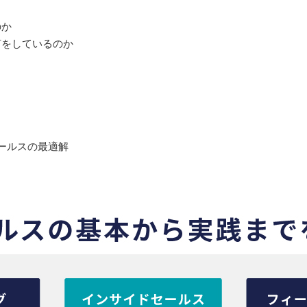
のか
何をしているのか
と
」
ールスの最適解