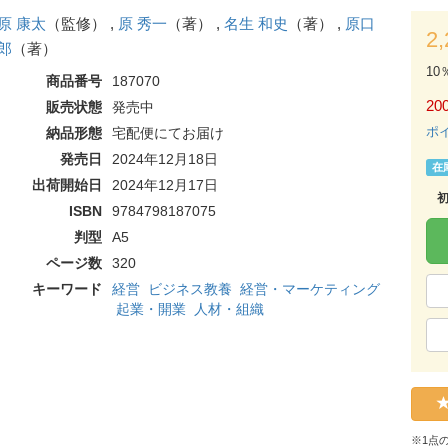
原 康太
（監修） ,
原 秀一
（著） ,
名生 和史
（著） ,
原口
2
郎
（著）
10
商品番号
187070
200
販売状態
発売中
ポ
納品形態
宅配便にてお届け
発売日
2024年12月18日
在
出荷開始日
2024年12月17日
ISBN
9784798187075
判型
A5
ページ数
320
キーワード
経営
ビジネス教養
経営・マーケティング
起業・開業
人材・組織
※1点