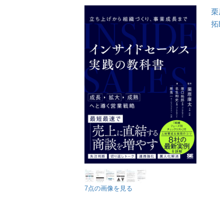
栗
拓
7点の画像を見る