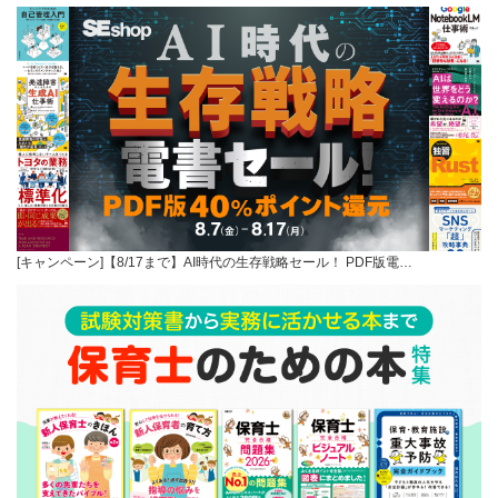
[キャンペーン]【8/17まで】AI時代の生存戦略セール！ PDF版電…