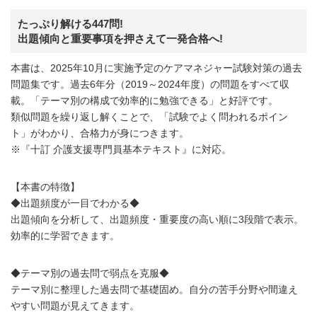
たっぷり解ける447問!
出題傾向と重要事項を押さえて一発合格へ!
本書は、2025年10月に実施予定のケアマネジャー試験対策の過去
問題集です。過去6年分（2019～2024年度）の問題をすべて収
載。「テーマ別の構成で効率的に勉強できる」と好評です。
類似問題を繰り返し解くことで、「試験でよく問われるポイン
ト」がわかり、合格力が身につきます。
※『十訂 介護支援専門員基本テキスト』に対応。
【本書の特徴】
◆出題頻度が一目でわかる◆
出題傾向を分析して、出題頻度・重要度の高い順に3段階で表示。
効率的に学習できます。
◆テーマ別の過去問で弱点を克服◆
テーマ別に整理した過去問で基礎固め。自分の苦手分野や間違え
やすい問題が見えてきます。