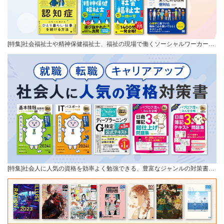
[特集]社会福祉士や精神保健福祉士、福祉の現場で働くソーシャルワーカー…
[特集]社会人に人気の資格を効率よく勉強できる、豊富なジャンルの対策書…