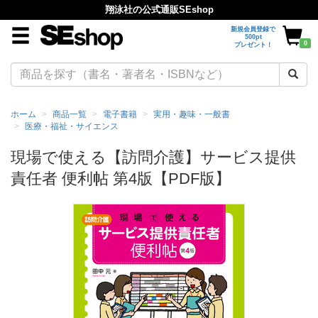
翔泳社の公式通販SEshop
新規会員登録で
500pt
0
プレゼント！
ホーム
商品一覧
電子書籍
実用・趣味・一般書
医療・福祉・サイエンス
現場で使える【訪問介護】サービス提供
責任者 便利帖 第4版【PDF版】