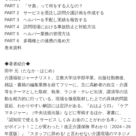
PART 1 「サ責」って何をする人なの？
PART 2 サービスを受託し訪問介護計画を作成する
PART 3 ヘルパーを手配し実績を報告する
PART 4 訪問現場における事故防止と対処方法
PART 5 ヘルパー業務の管理方法
PART 6 多職種との連携の進め方
巻末資料
◆著者紹介◆
田中 元（たなか・はじめ）
介護福祉ジャーナリスト。立教大学法学部卒業。出版社勤務後、
雑誌・書籍の編集業務を経てフリーに。主に高齢者の自立・介護
等をテーマとした取材、執筆、ラジオ・テレビ出演、講演等の活
動を精力的に行っている。現場を徹底取材した上での具体的問題
提起、わかりやすい解説には定評がある。『おはよう21』『ケア
マネジャー』（中央法規出版）などに寄稿するほか、著書に、
『認知症で使える サービス しくみ お金のことがわかる本』『ここ
がポイント！ここが変わった！改正介護保険 早わかり〔2024～26
年度版〕』『スタッフに辞める! と言わせない介護現場のマネジメ