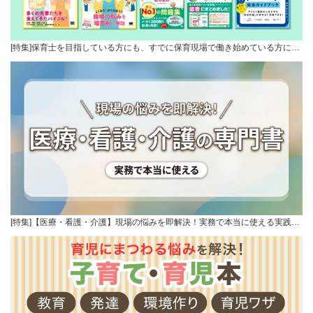
[特集]保育士を目指している方にも、すでに保育現場で働き始めている方に…
[特集]【医療・看護・介護】現場の悩みを即解決！実務で本当に使える実践…