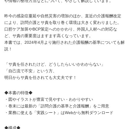
や情報の整理方法などについて、やさしく解説しています。
昨今の感染症蔓延や自然災害の増加のほか、直近の介護報酬改定
により、訪問介護とサ責を取り巻く環境は大きく変わりました。
口腔ケア加算やBCP策定へのかかわり、外国人人材への対応な
ど、サ責の重要度はますます高くなっています。
本書では、2024年4月より施行された介護報酬の基準についても解
説！
「サ責を任されたけど、どうしたらいいかわからない」
「自己流で不安」という方、
明日からサ責を任されても大丈夫です！
◆本書の特徴◆
・図やイラストが豊富で見やすい・わかりやすい
・巻末には最新の「訪問介護の基準と介護報酬」をご用意
・業務に使える「実践シート」はWebから無料ダウンロード
◆構成◆