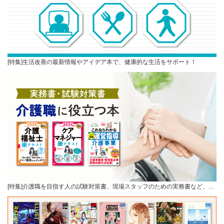
[特集]生活改善の最新情報やアイデア本で、健康的な生活をサポート！
[特集]介護職を目指す人の試験対策書、現場スタッフのための実務書など、…