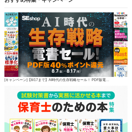
[キャンペーン]【8/17まで】AI時代の生存戦略セール！ PDF版電…