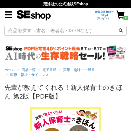
翔泳社の公式通販SEshop
新規会員登録で
500pt
0
プレゼント！
ホーム
商品一覧
電子書籍
実用・趣味・一般書
医療・福祉・サイエンス
先輩が教えてくれる！新人保育士のきほ
ん 第2版【PDF版】