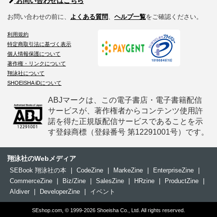
お問い合わせはこちら
お問い合わせの前に、
よくある質問
、
ヘルプ一覧
をご確認ください。
利用規約
特定商取引法に基づく表示
個人情報保護について
著作権・リンクについて
翔泳社について
SHOEISHA iDについて
ABJマークは、この電子書店・電子書籍配信
サービスが、著作権者からコンテンツ使用許
諾を得た正規版配信サービスであることを示
す登録商標（登録番号 第12291001号）です。
翔泳社のWebメディア
SEBook 翔泳社の本
|
CodeZine
|
MarkeZine
|
EnterpriseZine
|
CommerceZine
|
Biz/Zine
|
SalesZine
|
HRzine
|
ProductZine
|
AIdiver
|
DeveloperZine
|
イベント
SEshop.com, © 1999-2026 Shoeisha Co., Ltd. All rights reserved.