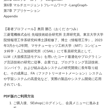
第6章 マルチエージェントフレームワーク -LangGraph-
第7章 アプリケーション
Appendix
【著者プロフィール】奥田 勝己（おくだ かつみ）
三菱電機株式会社 先端技術総合研究所 主席研究員。東京大学大学
院情報理工学系研究科博士課程修了。博士（情報理工学）。2023
年3月から2年間、マサチューセッツ工科大学（MIT）コンピュー
タ科学・人工知能研究所（CSAIL）にて客員研究員として、
LLM（大規模言語モデル）を用いたコード最適化やプログラミン
グ言語技術の研究に従事。企業では、プログラミング言語技術、
コンパイラ、および組み込みシステムの研究開発に長年取り組
む。その成果は、FA（ファクトリーオートメーション）システム
や宇宙システムの高度化など、実際の製品やシステム開発に応用
されている。
PDF版のご利用方法
ご購入後、SEshopにログインし、会員メニューに進みま
す。