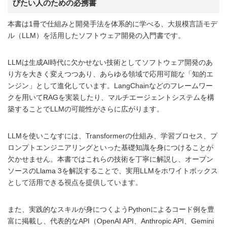
びたい人のための必携書
本書は1冊で仕組みと開発手法を体系的に学べる、大規模言語モデ
ル（LLM）を活用したソフトウェア開発の入門書です。
LLMは生成AI時代に欠かせない技術としてソフトウェア開発のあ
り方を大きく変えつつあり、あらゆる領域で応用可能な「知的エ
ンジン」として進化しています。LangChainなどのフレームワー
クを用いてRAGを実装したり、マルチエージェントシステムを構
築することでLLMの可能性がさらに広がります。
LLMを使いこなすには、Transformerの仕組み、学習プロセス、プ
ロンプトエンジニアリングといった基礎知識を身につけることが
欠かせません。本書ではこれらの技術を丁寧に解説し、オープン
ソースのLlama 3を解説することで、実用LLMをホワイトボックス
として活用できる視点を提供しています。
また、実践的なスキルが身につくようPythonによるコード例を豊
富に掲載し、代表的なAPI（OpenAI API、Anthropic API、Gemini