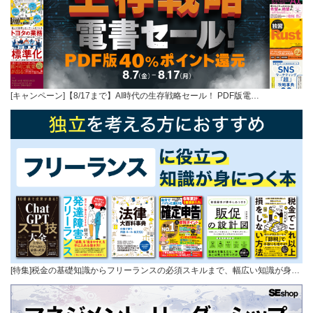
[キャンペーン]【8/17まで】AI時代の生存戦略セール！ PDF版電…
[特集]税金の基礎知識からフリーランスの必須スキルまで、幅広い知識が身…