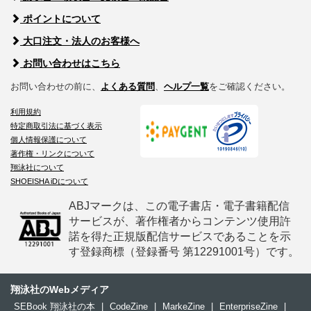
ポイントについて
大口注文・法人のお客様へ
お問い合わせはこちら
お問い合わせの前に、
よくある質問
、
ヘルプ一覧
をご確認ください。
利用規約
特定商取引法に基づく表示
個人情報保護について
著作権・リンクについて
翔泳社について
SHOEISHA iDについて
ABJマークは、この電子書店・電子書籍配信
サービスが、著作権者からコンテンツ使用許
諾を得た正規版配信サービスであることを示
す登録商標（登録番号 第12291001号）です。
翔泳社のWebメディア
SEBook 翔泳社の本
|
CodeZine
|
MarkeZine
|
EnterpriseZine
|