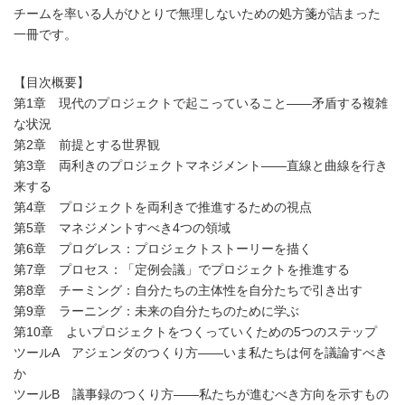
チームを率いる人がひとりで無理しないための処方箋が詰まった
一冊です。
【目次概要】
第1章 現代のプロジェクトで起こっていること――矛盾する複雑
な状況
第2章 前提とする世界観
第3章 両利きのプロジェクトマネジメント――直線と曲線を行き
来する
第4章 プロジェクトを両利きで推進するための視点
第5章 マネジメントすべき4つの領域
第6章 プログレス：プロジェクトストーリーを描く
第7章 プロセス：「定例会議」でプロジェクトを推進する
第8章 チーミング：自分たちの主体性を自分たちで引き出す
第9章 ラーニング：未来の自分たちのために学ぶ
第10章 よいプロジェクトをつくっていくための5つのステップ
ツールA アジェンダのつくり方――いま私たちは何を議論すべき
か
ツールB 議事録のつくり方――私たちが進むべき方向を示すもの