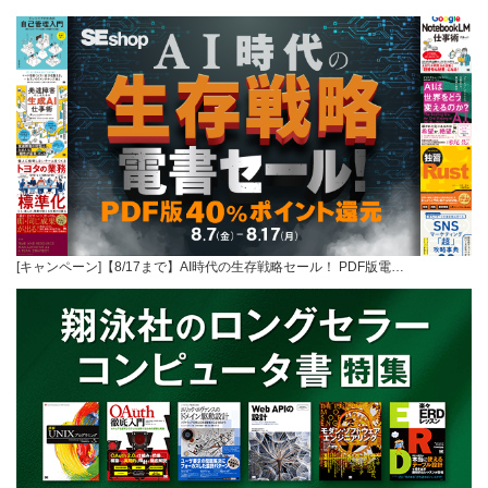
[キャンペーン]【8/17まで】AI時代の生存戦略セール！ PDF版電…