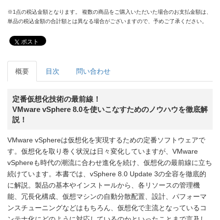
※1点の税込金額となります。 複数の商品をご購入いただいた場合のお支払金額は、
単品の税込金額の合計額とは異なる場合がございますので、予めご了承ください。
ポスト
概要
目次
問い合わせ
定番仮想化技術の最前線！
VMware vSphere 8.0を使いこなすためのノウハウを徹底解
説！
VMware vSphereは仮想化を実現するための定番ソフトウェアで
す。仮想化を取り巻く状況は日々変化していますが、VMware
vSphereも時代の潮流に合わせ進化を続け、仮想化の最前線に立ち
続けています。本書では、vSphere 8.0 Update 3の全容を徹底的
に解説。製品の基本やインストールから、各リソースの管理機
能、冗長化構成、仮想マシンの自動分散配置、設計、パフォーマ
ンスチューニングなどはもちろん、仮想化で主流となっているコ
ンテナ化にどのように対応しているのかといったことまで言及し