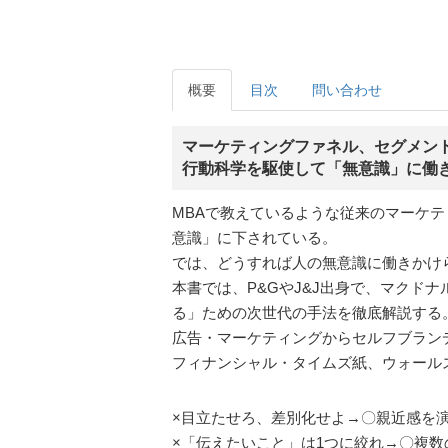
概要
目次
問い合わせ
マーケティングファネル、セグメン
行動科学を駆使して「無意識」に働
MBAで教えているような従来のマーケ
意識」に下されている。
では、どうすれば人の無意識に働きかけ
本書では、P&GやJ&J出身で、マクド
る」ための次世代の手法を徹底解説する
広告・マーケティングからセルフブラン
フィナンシャル・タイムズ紙、ウォール
×目立たせろ、差別化せよ→〇親近感を
×「伝えたいこと」は1つに絞れ→〇複