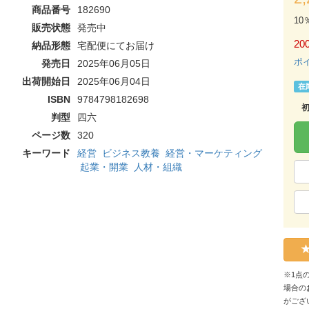
商品番号
182690
10
販売状態
発売中
200
納品形態
宅配便にてお届け
ポ
発売日
2025年06月05日
出荷開始日
2025年06月04日
在
ISBN
9784798182698
判型
四六
ページ数
320
キーワード
経営
ビジネス教養
経営・マーケティング
起業・開業
人材・組織
※1点
場合の
がござ