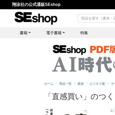
翔泳社の公式通販SEshop
書籍
電子書籍
特集
ホーム
商品一覧
書籍
ビジネス書
マ
「直感買い」のつく
レ