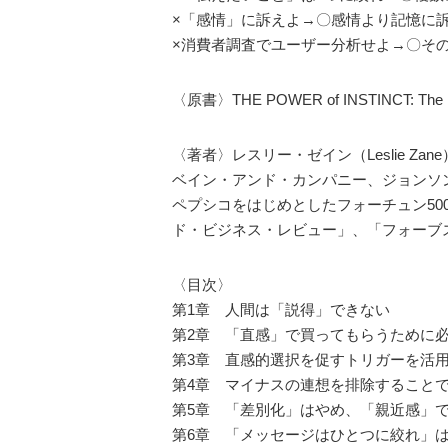
×「感情」に訴えよ→〇感情より記憶に
×消費者調査でユーザー分析せよ→〇そ
〈原書〉THE POWER of INSTINCT: The New R
〈著者〉レスリー・ゼイン（Leslie Zane
ベイン・アンド・カンパニー、ジョンソ
ペプシコをはじめとしたフォーチュン50
ド・ビジネス・レビュー」、「フォーブ
〈目次〉
第1章 人間は「説得」できない
第2章 「直感」で買ってもらうために
第3章 直感的選択を促すトリガーを活
第4章 マイナスの連想を排除すること
第5章 「差別化」はやめ、「親近感」
第6章 「メッセージはひとつに絞れ」