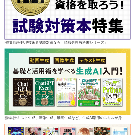
[特集]情報処理技術者試験対策なら「情報処理教科書シリーズ」
[特集]テキスト生成、画像生成、動画生成など、生成AI活用のスキルが身…