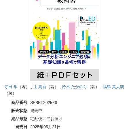
寺田 学
（著） ,
辻 真吾
（著） ,
鈴木 たかのり
（著） ,
福島 真太朗
（著）
商品番号
SESET202566
販売状態
発売中
納品形態
宅配便にてお届け
発売日
2025年05月21日