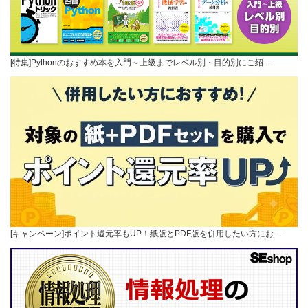
[特集]Pythonのおすすめ本を入門～上級までレベル別・目的別にご紹…
[キャンペーン]ポイント還元率もUP！紙版とPDF版を併用したい方にお…