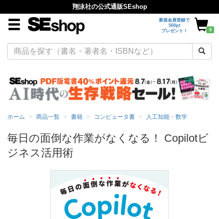
翔泳社の公式通販SEshop
新規会員登録で
500pt
0
プレゼント！
ホーム
商品一覧
書籍
コンピュータ書
人工知能・数学
毎日の面倒な作業がなくなる！ Copilotビ
ジネス活用術