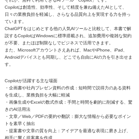
Copilotは創造性、効率性、そして精度を兼ね備えたAIとして、
日々の業務負担を軽減し、さらなる品質向上を実現する力を持っ
ています。
ChatGPTをはじめとする他の人気AIツールと比較して、本書で解
説するCopilotはWindowsに標準搭載され、追加費用や複雑な契約
が不要、またほぼ制限なしでビジネスで活用できます。
また、Microsoftアカウントさえあれば、MacやiPhone、iPad、
Androidデバイスとも同期し、どこでも自由にAIの力を引き出せま
す。
Copilotが活躍する主な場面
・企画書や社内プレゼン資料の作成：短時間で説得力のある資料
を生成し、業務負担を大幅に軽減
・画像生成やExcelの数式作成：手間と時間を劇的に削減する、驚
きのAI活用法
・文章／Web／PDFの要約や翻訳：膨大な情報から必要なポイン
トを素早く抽出
・提案書や文章の質を向上：アイデアを最適な表現に磨き上げ、
相手に響く提案書を作成