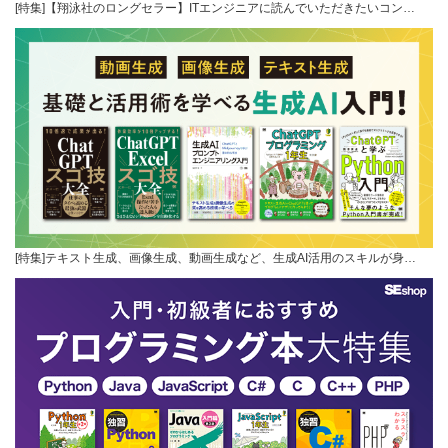
[特集]【翔泳社のロングセラー】ITエンジニアに読んでいただきたいコン…
[特集]テキスト生成、画像生成、動画生成など、生成AI活用のスキルが身…