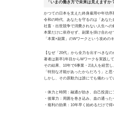
「いまの働き方で未来は見えますか
かつての日本を支えた終身雇用や年功序
令和の時代、あなたを守るのは「あなた
社畜・出世競争で消費されない人生への
本業だけに依存せず、副業を掛け合わせ
「本業×副業」のWワークという攻めの
【なぜ「20代」から全力を出すべきなの
著者は新卒1年目からWワークを実践し
その結果、10年で6事業・2法人を経営し
「特別な才能があったからだろう」と思
しかし、その原動力は誰にでも備わって
・体力と時間：融通が効き、自己投資に
・後輩力：周囲を巻き込み、血の通った
・複利の効果：10年早く始めるだけで