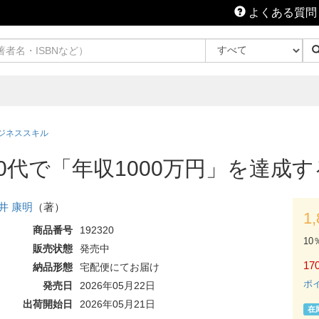
よくある質問
ジネススキル
0代で「年収1000万円」を達成
井 康明
（著）
1
商品番号
192320
10
販売状態
発売中
170
納品形態
宅配便にてお届け
ポ
発売日
2026年05月22日
出荷開始日
2026年05月21日
在