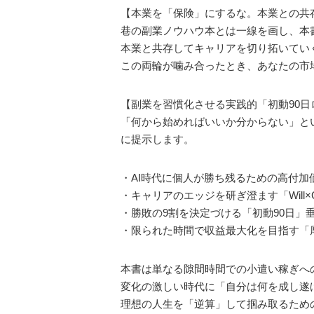
【本業を「保険」にするな。本業との共
巷の副業ノウハウ本とは一線を画し、本
本業と共存してキャリアを切り拓いてい
この両輪が噛み合ったとき、あなたの市
【副業を習慣化させる実践的「初動90
「何から始めればいいか分からない」と
に提示します。
・AI時代に個人が勝ち残るための高付加
・キャリアのエッジを研ぎ澄ます「Will×C
・勝敗の9割を決定づける「初動90日」
・限られた時間で収益最大化を目指す「
本書は単なる隙間時間での小遣い稼ぎへ
変化の激しい時代に「自分は何を成し遂
理想の人生を「逆算」して掴み取るため