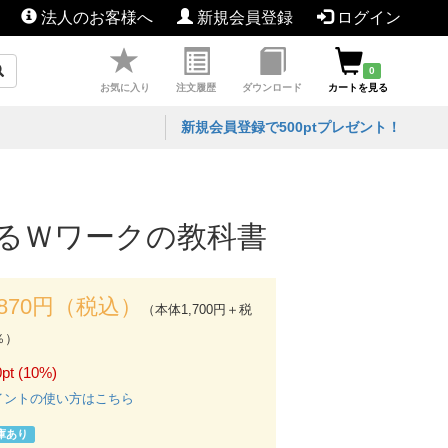
法人のお客様へ
新規会員登録
ログイン
0
お気に入り
注文履歴
ダウンロード
カートを見る
新規会員登録で500ptプレゼント！
するＷワークの教科書
,870円（税込）
（本体1,700円＋税
％）
pt (10%)
イントの使い方はこちら
庫あり