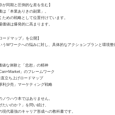
存が同期と圧倒的な差を生む】
書は「本業ありきの副業」。
くための戦略として位置付けています。
場価値は爆発的に高まります。
日ロードマップ」を公開】
いうWワークへの悩みに対し、具体的なアクションプランと環境整
価値な体験と「忠恕」の精神
an×Market」のフレームワーク
垂直立ち上げロードマップ
厚利少売」マーケティング戦略
のノウハウ本ではありません。
げたいのか？」を問い続け、
の現代最強のキャリア形成への教科書です。