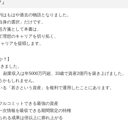
？」
列はもはや過去の物語となりました。
自身の選択」だけです。
処方箋として本書は、
て理想のキャリアを切り拓く、
キャリアを提唱します。
か？】
てきました。
、副業収入は年5000万円超、33歳で資産2億円を築き上げました。
うかもしれません。
いる「若さという資産」を複利で運用したことにあります。
フルコミットできる最強の資産
一次情報を吸収できる期間限定の特権
得られる成果は倍以上に膨れ上がる