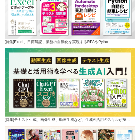
[特集]Excel、日商簿記、業務の自動化を実現するRPAやPytho…
[特集]テキスト生成、画像生成、動画生成など、生成AI活用のスキルが身…