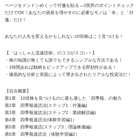
ページをドンドンめくって付箋を貼る→2箇所のポイントチェック
だけでOK！あなたの資産を増やすのに必要なモノは「本」と「付
箋」だけ！
あなたの人生を変えるかもしれない10倍株はこう見つける！
【「はっしゃん流速読術」のココがスゴい！】
・株の知識が無くても誰でもできるシンプルな方法である！
・1時間あれば銘柄をピックアップできる即効性がある！
・徹底的な分析と実践によって導き出されたリアルな投資法だ！
【目次概要】
第1章 10倍株を見つけるのに最も適した「四季報」の魅力
第2章 四季報速読法(ステップ1：付箋編)
第3章 四季報速読法(ステップ2：業績解読編)
第4章 四季報速読法(体験学習編1）
第5章 四季報速読(ステップ3：理論株価編)
第6章 四季報速読法（体験学習編2）