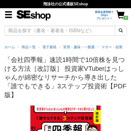
翔泳社の公式通販SEshop
新規会員登録で
500pt
0
プレゼント！
ホーム
商品一覧
電子書籍
実用・趣味・一般書
マネー・副業
「会社四季報」速読1時間で10倍株を見つ
ける方法［改訂版］ 投資家VTuberはっし
ゃんが綿密なリサーチから導き出した
「誰でもできる」3ステップ投資術【PDF
版】