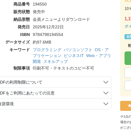
商品番号
194550
10
販売状態
発売中
1,1
納品形態
会員メニューよりダウンロード
ポ
発売日
2025年12月22日
ISBN
9784798194554
在
データサイズ
約97.6MB
キーワード
プログラミング
パソコンソフト
OS・ア
プリケーション
ビジネスIT
Web・アプリ
開発
スキルアップ
制限事項
印刷不可・テキストのコピー不可
PDFの利用制限について
PDFをご利用にあたっての注意
推奨環境
※1点
場合の
がござ