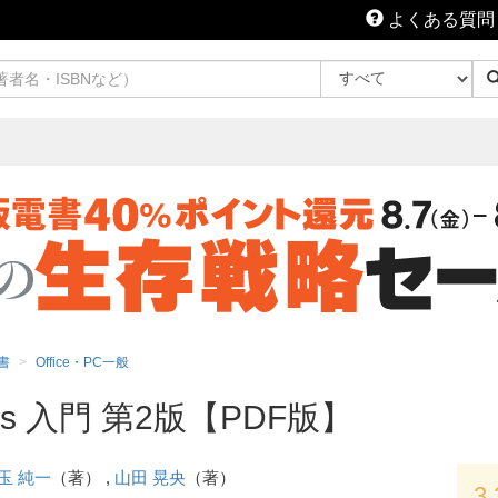
よくある質問
書
Office・PC一般
 Apps 入門 第2版【PDF版】
玉 純一
（著） ,
山田 晃央
（著）
3