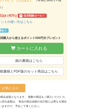
（本体2,980円＋税
％）
92pt (40%)
生存戦略セール！
?
イントの使い方はこちら
庫あり
初回購入から使えるポイント500円分プレゼント
カートに入れる
紙の書籍はこちら
紙書籍とPDF版のセット商品はこちら
お気に入り
の税込金額となります。 複数の商品をご購入いただいた
お支払金額は、 単品の税込金額の合計額とは異なる場合
いますので、予めご了承ください。