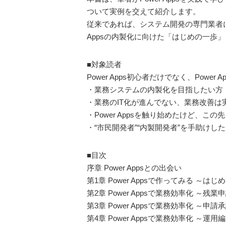
ついて実例を交えて紹介します。
従来であれば、システム開発の専門業者に
Appsの内製化に向けた「はじめの一歩
■対象読者
Power Apps初心者だけでなく、Po
・業務システムの内製化を目指したい方
・業務のIT化が進んでない、業務改善は
・Power Appsを触り始めたけど、こ
・“市民開発者”“内製開発者”を手助けした
■目次
序章 Power Appsとの出会い
第1章 Power Appsで作ってみる ～は
第2章 Power Appsで業務効率化 ～残業
第3章 Power Appsで業務効率化 ～申請
第4章 Power Appsで業務効率化 ～運用