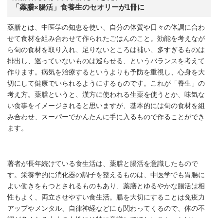
「薬膳×腸活」食養生のセオリーが1冊に
薬膳とは、中医学の知恵を使い、自分の体質や日々の体調に合わ
せて食材を組み合わせて作られたごはんのこと。効能を考えなが
ら旬の食材を取り入れ、足りないところは補い、多すぎるものは
排出し、巡っていないものは巡らせる、というバランスを考えて
作ります。病気を治療するというよりも予防を重視し、心身を大
切にして健康でいられるようにするものです。これが「養生」の
考え方。薬膳というと、漢方に使われる生薬を使うとか、味気な
い食事をイメージされると思いますが、基本的には旬の食材を組
み合わせ、スーパーでかんたんに手に入るもので作ることができ
ます。
著者が長年続けている食生活は、薬膳と腸活を意識したもので
す。栄養学的に消化器の調子を整えるものは、中医学でも胃腸に
よい働きをもつとされるものもあり、薬膳とゆるやかな腸活は相
性もよく、両立させやすい食生活。腸を大切にすることは免疫力
アップやメンタル、自律神経などにも関わってくるので、体の不