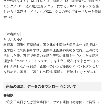
水分代謝をよくするには瓜・豆・海藻／018 隙間食べには腸活ド
リンク／019 週2回は魚介メニューにする／020 ストレスを感
じたら「気巡り」ドリンク／021 クコの実やブルーベリーを毎日
食べる
《著者紹介》
ちづかみゆき
料理家・国際中医薬膳師。国立北京中医学大学日本校（現 日本中
医学院）にて薬膳を学び、国際中医薬膳師資格を取得。上海にて
活動した後、東京で季節の薬膳と美容の薬膳を中心とした薬膳料
理教室「meixue（メイシュエ）」を主宰。現在は東京とボストン
を行き来しながら雑誌、企業へのレシピ提供やイベント講師など
を務める。著書に『暮らしの図鑑 薬膳』（翔泳社）などがある。
商品の発送、データのダウンロードについて
書籍版
ご注文日当日または翌営業日に、ヤマト運輸（宅急便）で発送い