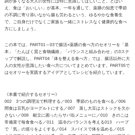
調が多くなる大人の女性には特に意識してほしいこと。とはい
え、食は「おいしい」が基本。一年を通して、薬膳の知恵で季節
の不調に寄り添いながら腸も労わるという、ゆるやかな食養生
で、ご自身だけでなくご家族も一緒にストレスなく健康的な食べ
方にしましょう。
この本では、PART01～03で腸活×薬膳の食べ方のセオリーを「基
本」「たんぱく質と食物繊維」「バランスと組み合わせ」の3ステ
ップで解説し、PART04「体を整える食べ方」では、腸活以外に大
人の女性が意識したい食べ方についてまとめています。PART05で
はセオリーを実践するアイデアとしてレシピを紹介しています。
《本書で紹介するセオリー》
002 3つの調理法で料理する／003 季節のものを食べる／006
間食は豆乳かヨーグルトにする／007 蒸し大豆はストックを欠か
さない／008 献立に困ったらサバ缶メニューに／010 きのこは
常備菜で毎食食べる／011 温冷のバランスを考える013 ハーブ
で「気」の巡りをよくする／014 スパイスで体を温める／015