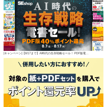
[キャンペーン]【8/17まで】AI時代の生存戦略セール！ PDF版電…