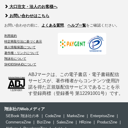
大口注文・法人のお客様へ
お問い合わせはこちら
お問い合わせの前に、
よくある質問
、
ヘルプ一覧
をご確認ください。
利用規約
特定商取引法に基づく表示
個人情報保護について
著作権・リンクについて
翔泳社について
SHOEISHA iDについて
ABJマークは、この電子書店・電子書籍配信
サービスが、著作権者からコンテンツ使用許
諾を得た正規版配信サービスであることを示
す登録商標（登録番号 第12291001号）です。
翔泳社のWebメディア
SEBook 翔泳社の本
|
CodeZine
|
MarkeZine
|
EnterpriseZine
|
CommerceZine
|
Biz/Zine
|
SalesZine
|
HRzine
|
ProductZine
|