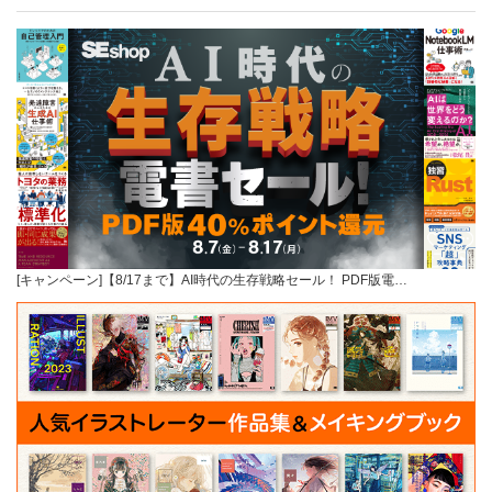
[キャンペーン]【8/17まで】AI時代の生存戦略セール！ PDF版電…