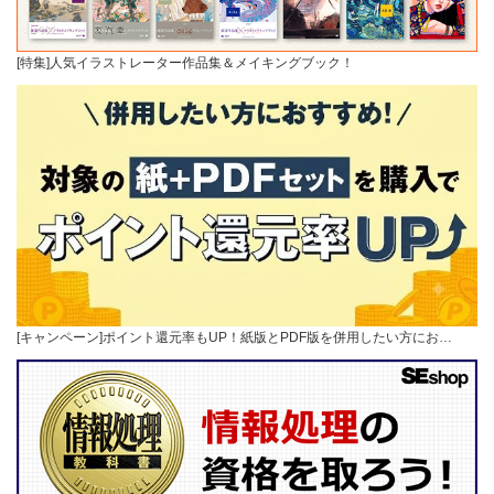
[特集]人気イラストレーター作品集＆メイキングブック！
[キャンペーン]ポイント還元率もUP！紙版とPDF版を併用したい方にお…