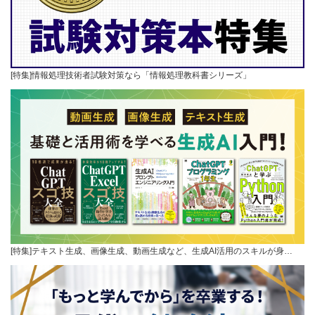
[特集]情報処理技術者試験対策なら「情報処理教科書シリーズ」
[特集]テキスト生成、画像生成、動画生成など、生成AI活用のスキルが身…