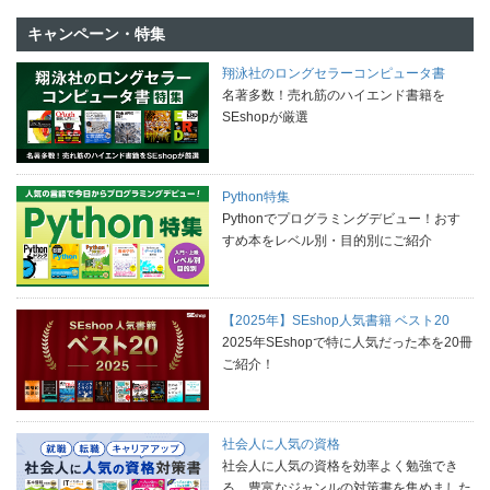
キャンペーン・特集
翔泳社のロングセラーコンピュータ書
名著多数！売れ筋のハイエンド書籍を
SEshopが厳選
Python特集
Pythonでプログラミングデビュー！おす
すめ本をレベル別・目的別にご紹介
【2025年】SEshop人気書籍 ベスト20
2025年SEshopで特に人気だった本を20冊
ご紹介！
社会人に人気の資格
社会人に人気の資格を効率よく勉強でき
る、豊富なジャンルの対策書を集めました