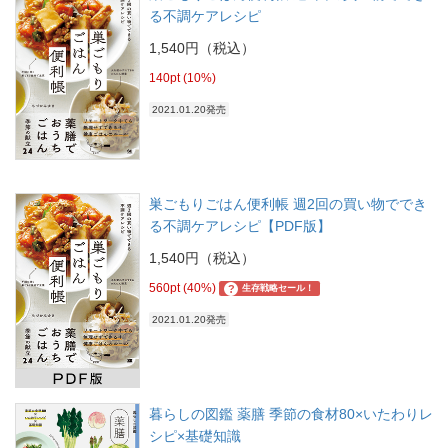
る不調ケアレシピ
1,540円（税込）
140pt (10%)
2021.01.20発売
巣ごもりごはん便利帳 週2回の買い物ででき
る不調ケアレシピ【PDF版】
1,540円（税込）
560pt (40%)
?
生存戦略セール！
2021.01.20発売
暮らしの図鑑 薬膳 季節の食材80×いたわりレ
シピ×基礎知識