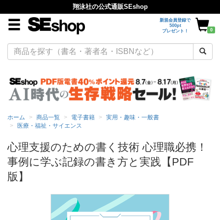
翔泳社の公式通販SEshop
新規会員登録で
500pt
0
プレゼント！
ホーム
商品一覧
電子書籍
実用・趣味・一般書
医療・福祉・サイエンス
心理支援のための書く技術 心理職必携！
事例に学ぶ記録の書き方と実践【PDF
版】