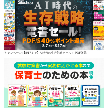
[キャンペーン]【8/17まで】AI時代の生存戦略セール！ PDF版電…