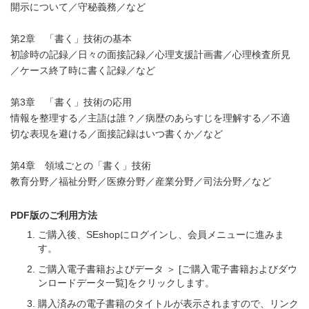
開示について／守秘義務／など
第2章 「書く」技術の基本
初診時の記録／日々の面接記録／心理支援計画書／心理検査所見
／ケース終了時に書く記録／など
第3章 「書く」技術の応用
情報を整理する／主語は誰？／病歴のあらすじを理解する／不適
切な表現を避ける／面接記録はいつ書くか／など
第4章 領域ごとの「書く」技術
教育分野／福祉分野／医療分野／産業分野／司法分野／など
PDF版のご利用方法
ご購入後、SEshopにログインし、会員メニューに進みま
す。
ご購入電子書籍およびデータ ＞ [ご購入電子書籍およびダウ
ンロードデータ一覧]をクリックします。
購入済みの電子書籍のタイトルが表示されますので、リンク