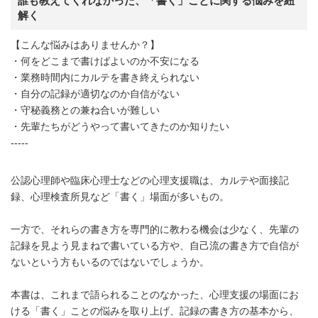
誰も教えてくれなかった、「書く」ことに関する悩みを紐
解く
【こんな悩みはありませんか？】
・何をどこまで書けばよいのか不安になる
・業務時間内にカルテを書き終えられない
・自分の記録が適切なのか自信がない
・守秘義務との兼ね合いが難しい
・先輩たちがどうやって書いてきたのか知りたい
-----
公認心理師や臨床心理士などの心理支援職は、カルテや面接記
録、心理検査所見など「書く」場面が多いもの。
一方で、それらの書き方を専門的に教わる機会は少なく、先輩の
記録を見よう見まねで書いている方や、自己流の書き方で自信が
ないという方もいるのではないでしょうか。
本書は、これまで語られることのなかった、心理支援の場面にお
ける「書く」ことの悩みを取り上げ、記録の書き方の基本から、