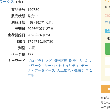
ワークス
（著）
10
商品番号
190730
250
販売状態
発売中
ポ
納品形態
宅配便にてお届け
発売日
2026年07月27日
在
出荷開始日
2026年07月24日
ISBN
9784798190730
判型
B5変
ページ数
192
キーワード
プログラミング
開発環境
開発手法
ネッ
トワーク・サーバ・セキュリティ
デー
タ・データベース
人工知能・機械学習
1
年生
※1点
場合の
がござ