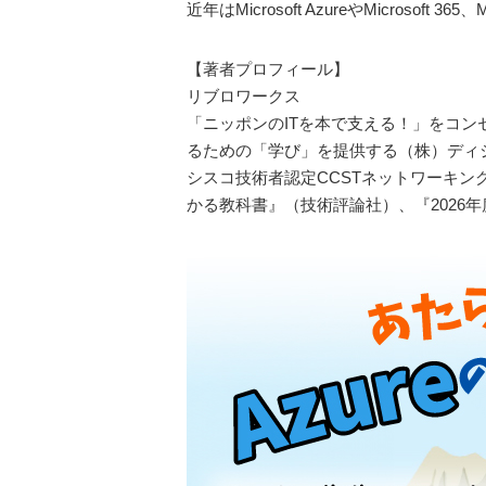
近年はMicrosoft AzureやMicrosof
【著者プロフィール】
リブロワークス
「ニッポンのITを本で支える！」をコン
るための「学び」を提供する（株）ディ
シスコ技術者認定CCSTネットワーキング
かる教科書』（技術評論社）、『2026