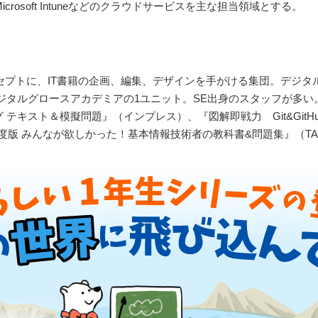
t 365、Microsoft Intuneなどのクラウドサービスを主な担当領域とする。
セプトに、IT書籍の企画、編集、デザインを手がける集団。デジ
ジタルグロースアカデミアの1ユニット。SE出身のスタッフが多い
 テキスト＆模擬問題』（インプレス）、『図解即戦力 Git&Git
年度版 みんなが欲しかった！基本情報技術者の教科書&問題集』（T