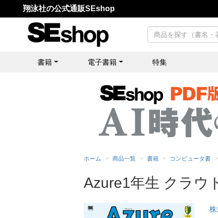
翔泳社の公式通販SEshop
書籍
電子書籍
特集
ホーム
商品一覧
書籍
コンピュータ書
Azure1年生 ク
株