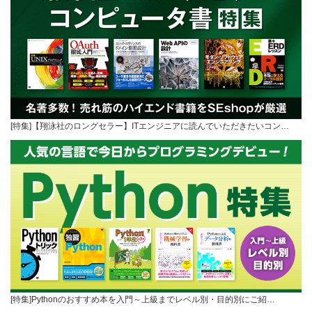
[特集]【翔泳社のロングセラー】ITエンジニアに読んでいただきたいコン…
[特集]Pythonのおすすめ本を入門～上級までレベル別・目的別にご紹…