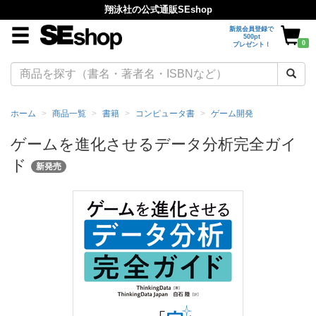
翔泳社の公式通販SEshop
新規会員登録で
500pt
0
プレゼント！
ホーム
商品一覧
書籍
コンピュータ書
ゲーム開発
ゲームを進化させるデータ分析完全ガイ
ド
新発売