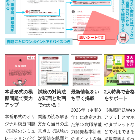
本番形式の模
試験の対策法
最新情報をい
2大特典で合格
擬問題で実力
が紙面と動画
ち早く掲載
をサポート
アップ
でわかる！
2026年（令和8
【掲載問題Web
本番形式のオリ
問題の読み解き
年）に改定され
アプリ】スマホ
ジナル模擬問題
方から当日の注
た第12次職業能
やタブレットな
で試験のシミュ
意点まで試験の
力開発基本計画
どで利用できる
レーションがで
対策法を紙面と
のポイントを解
掲載問題をすべ