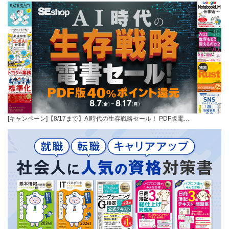
[キャンペーン]【8/17まで】AI時代の生存戦略セール！ PDF版電…