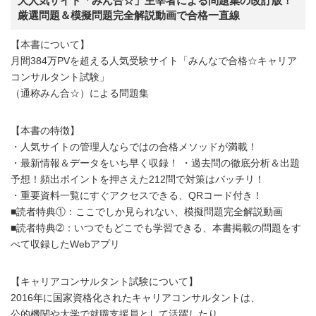
大人気サイト「みん合☆」主宰者による問題集の改訂版！
厳選問題＆模擬問題完全解説動画で合格一直線
【本書について】
月間384万PVを超える人気受験サイト「みんなで合格☆キャリア
コンサルタント試験」
（通称みん合☆）による問題集
【本書の特徴】
・人気サイトの管理人ならではの合格メソッドが満載！
・最新情報＆データをいち早く収録！ ・過去問の徹底分析＆出題
予想！頻出ポイントを押さえた212問で対策はバッチリ！
・重要資料一覧にすぐアクセスできる、QRコード付き！
■読者特典①：ここでしか見られない、模擬問題完全解説動画
■読者特典➁：いつでもどこでも学習できる、本書掲載の問題をす
べて収録したWebアプリ
【キャリアコンサルタント試験について】
2016年に国家資格化されたキャリアコンサルタントは、
公的機関や大学で就職支援員として活躍したり、