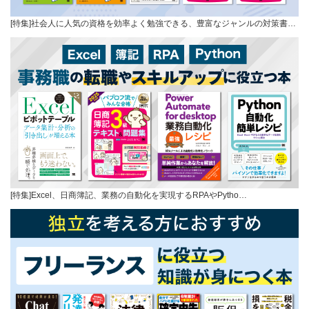
[特集]社会人に人気の資格を効率よく勉強できる、豊富なジャンルの対策書…
[特集]Excel、日商簿記、業務の自動化を実現するRPAやPytho…