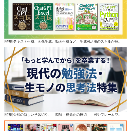
[特集]テキスト生成、画像生成、動画生成など、生成AI活用のスキルが身…
[特集]令和の新しい学習術や、「図解・視覚化の技術」、AIやフレームワ…