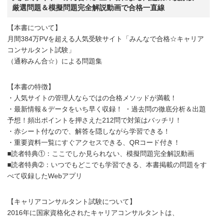
厳選問題＆模擬問題完全解説動画で合格一直線
【本書について】
月間384万PVを超える人気受験サイト「みんなで合格☆キャリア
コンサルタント試験」
（通称みん合☆）による問題集
【本書の特徴】
・人気サイトの管理人ならではの合格メソッドが満載！
・最新情報＆データをいち早く収録！ ・過去問の徹底分析＆出題
予想！頻出ポイントを押さえた212問で対策はバッチリ！
・赤シート付なので、解答を隠しながら学習できる！
・重要資料一覧にすぐアクセスできる、QRコード付き！
■読者特典①：ここでしか見られない、模擬問題完全解説動画
■読者特典➁：いつでもどこでも学習できる、本書掲載の問題をす
べて収録したWebアプリ
【キャリアコンサルタント試験について】
2016年に国家資格化されたキャリアコンサルタントは、