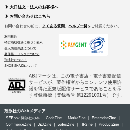
大口注文・法人のお客様へ
お問い合わせはこちら
お問い合わせの前に、
よくある質問
、
ヘルプ一覧
をご確認ください。
利用規約
特定商取引法に基づく表示
個人情報保護について
著作権・リンクについて
翔泳社について
SHOEISHA iDについて
ABJマークは、この電子書店・電子書籍配信
サービスが、著作権者からコンテンツ使用許
諾を得た正規版配信サービスであることを示
す登録商標（登録番号 第12291001号）です。
翔泳社のWebメディア
SEBook 翔泳社の本
|
CodeZine
|
MarkeZine
|
EnterpriseZine
|
CommerceZine
|
Biz/Zine
|
SalesZine
|
HRzine
|
ProductZine
|