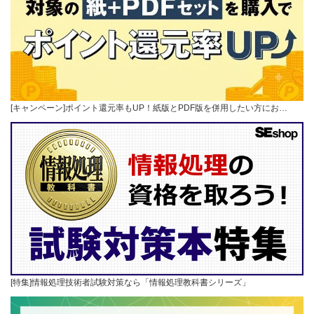
[キャンペーン]ポイント還元率もUP！紙版とPDF版を併用したい方にお…
[特集]情報処理技術者試験対策なら「情報処理教科書シリーズ」