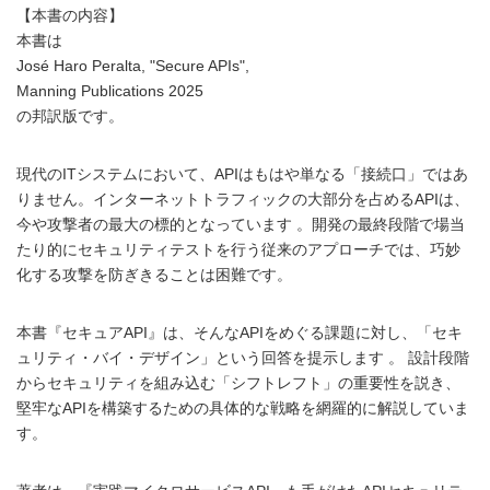
【本書の内容】
本書は
José Haro Peralta, "Secure APIs",
Manning Publications 2025
の邦訳版です。
現代のITシステムにおいて、APIはもはや単なる「接続口」ではあ
りません。インターネットトラフィックの大部分を占めるAPIは、
今や攻撃者の最大の標的となっています 。開発の最終段階で場当
たり的にセキュリティテストを行う従来のアプローチでは、巧妙
化する攻撃を防ぎきることは困難です。
本書『セキュアAPI』は、そんなAPIをめぐる課題に対し、「セキ
ュリティ・バイ・デザイン」という回答を提示します 。 設計段階
からセキュリティを組み込む「シフトレフト」の重要性を説き、
堅牢なAPIを構築するための具体的な戦略を網羅的に解説していま
す。