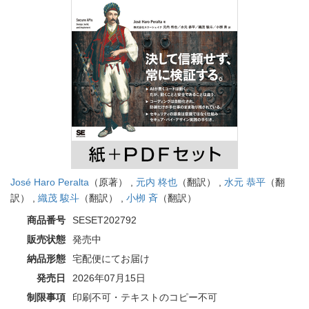
José Haro Peralta
（原著） ,
元内 柊也
（翻訳） ,
水元 恭平
（翻
訳） ,
織茂 駿斗
（翻訳） ,
小栁 斉
（翻訳）
商品番号
SESET202792
販売状態
発売中
納品形態
宅配便にてお届け
発売日
2026年07月15日
制限事項
印刷不可・テキストのコピー不可