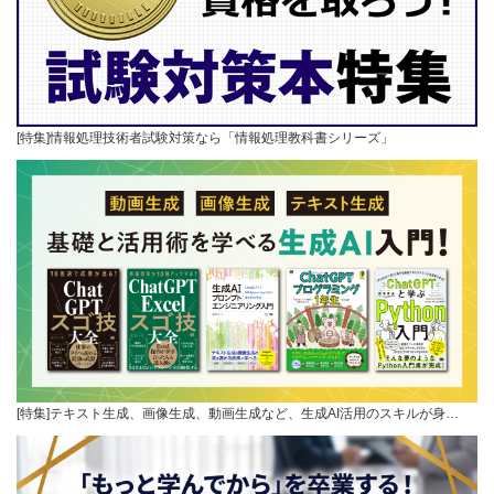
[特集]情報処理技術者試験対策なら「情報処理教科書シリーズ」
[特集]テキスト生成、画像生成、動画生成など、生成AI活用のスキルが身…