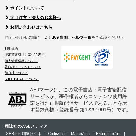
ポイントについて
大口注文・法人のお客様へ
お問い合わせはこちら
お問い合わせの前に、
よくある質問
、
ヘルプ一覧
をご確認ください。
利用規約
特定商取引法に基づく表示
個人情報保護について
著作権・リンクについて
翔泳社について
SHOEISHA iDについて
ABJマークは、この電子書店・電子書籍配信
サービスが、著作権者からコンテンツ使用許
諾を得た正規版配信サービスであることを示
す登録商標（登録番号 第12291001号）です。
翔泳社のWebメディア
SEBook 翔泳社の本
|
CodeZine
|
MarkeZine
|
EnterpriseZine
|