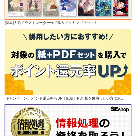
[特集]人気イラストレーター作品集＆メイキングブック！
[キャンペーン]ポイント還元率もUP！紙版とPDF版を併用したい方にお…