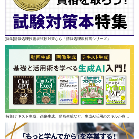
[特集]情報処理技術者試験対策なら「情報処理教科書シリーズ」
[特集]テキスト生成、画像生成、動画生成など、生成AI活用のスキルが身…