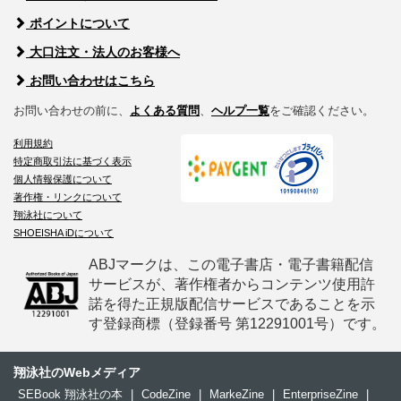
ポイントについて
大口注文・法人のお客様へ
お問い合わせはこちら
お問い合わせの前に、
よくある質問
、
ヘルプ一覧
をご確認ください。
利用規約
特定商取引法に基づく表示
個人情報保護について
著作権・リンクについて
翔泳社について
SHOEISHA iDについて
ABJマークは、この電子書店・電子書籍配信
サービスが、著作権者からコンテンツ使用許
諾を得た正規版配信サービスであることを示
す登録商標（登録番号 第12291001号）です。
翔泳社のWebメディア
SEBook 翔泳社の本
|
CodeZine
|
MarkeZine
|
EnterpriseZine
|