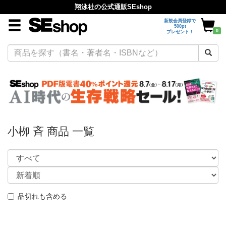
翔泳社の公式通販SEshop
新規会員登録で
500pt
0
プレゼント！
小栁 斉 商品 一覧
品切れも含める