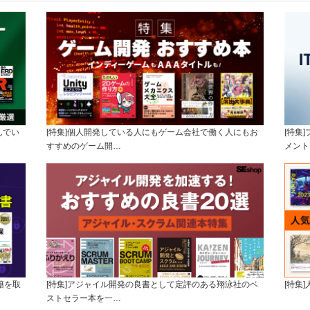
んでい
[特集]個人開発している人にもゲーム会社で働く人にもお
[特集
すすめのゲーム開…
メント
籍を取
[特集]アジャイル開発の良書として定評のある翔泳社のベ
[特集
ストセラー本を一…