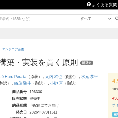
よくある質問
エンジニア必携
計・構築・実装を貫く原則
新発売
sé Haro Peralta
（原著） ,
元内 柊也
（翻訳） ,
水元 恭平
4
翻訳） ,
織茂 駿斗
（翻訳） ,
小栁 斉
（翻訳）
10
商品番号
196330
450
販売状態
発売中
ポ
納品形態
宅配便にてお届け
発売日
2026年07月15日
在