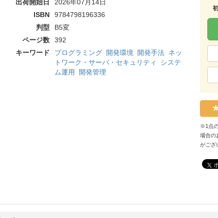
出荷開始日
2026年07月14日
ISBN
9784798196336
判型
B5変
ページ数
392
キーワード
プログラミング
開発環境
開発手法
ネッ
トワーク・サーバ・セキュリティ
システ
ム運用
開発管理
※1点
場合の
がござ