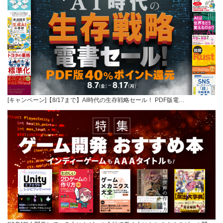
[キャンペーン]【8/17まで】AI時代の生存戦略セール！ PDF版電…