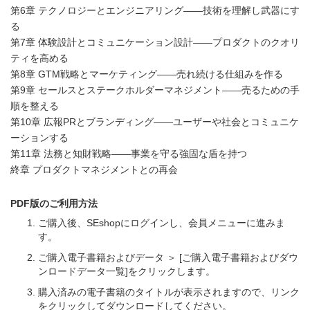
第6章 テクノロジーとエンジニアリング――技術を理解し武器にす
る
第7章 体験設計とコミュニケーション設計――プロダクトのクオリ
ティを高める
第8章 GTM戦略とマーケティング――売れ続ける仕組みを作る
第9章 セールスとステークホルダーマネジメント――売るための手
順を整える
第10章 広報PRとブランディング――ユーザーや社会とコミュニケ
ーションする
第11章 法務と知財戦略――事業を守る強固な盾を持つ
終章 プロダクトマネジメントとの再会
PDF版のご利用方法
ご購入後、SEshopにログインし、会員メニューに進みま
す。
ご購入電子書籍およびデータ ＞ [ご購入電子書籍およびダウ
ンロードデータ一覧]をクリックします。
購入済みの電子書籍のタイトルが表示されますので、リンク
をクリックしてダウンロードしてください。