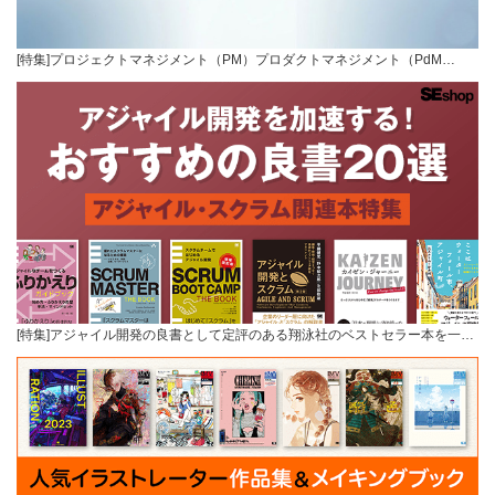
[特集]プロジェクトマネジメント（PM）プロダクトマネジメント（PdM…
[特集]アジャイル開発の良書として定評のある翔泳社のベストセラー本を一…