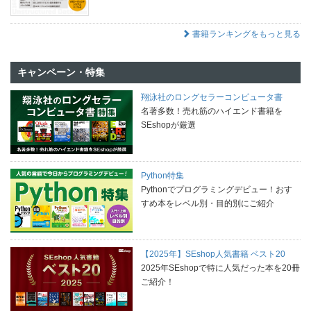
書籍ランキングをもっと見る
キャンペーン・特集
翔泳社のロングセラーコンピュータ書
名著多数！売れ筋のハイエンド書籍を
SEshopが厳選
Python特集
Pythonでプログラミングデビュー！おす
すめ本をレベル別・目的別にご紹介
【2025年】SEshop人気書籍 ベスト20
2025年SEshopで特に人気だった本を20冊
ご紹介！