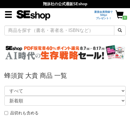
翔泳社の公式通販SEshop
新規会員登録で
500pt
0
プレゼント！
蜂須賀 大貴 商品 一覧
品切れも含める