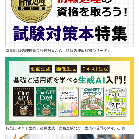
[特集]情報処理技術者試験対策なら「情報処理教科書シリーズ」
[特集]テキスト生成、画像生成、動画生成など、生成AI活用のスキルが身…