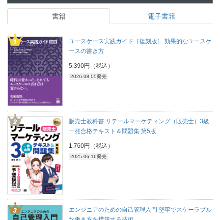
書籍
電子書籍
ユースケース実践ガイド［復刻版］ 効果的なユースケ
ースの書き方
5,390円（税込）
2026.08.05発売
販売士教科書 リテールマーケティング（販売士）3級
一発合格テキスト＆問題集 第5版
1,760円（税込）
2025.06.16発売
エンジニアのための自己管理入門 堅牢でスケーラブル
な働き方を構築する技術