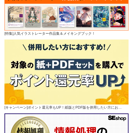
[特集]人気イラストレーター作品集＆メイキングブック！
[キャンペーン]ポイント還元率もUP！紙版とPDF版を併用したい方にお…