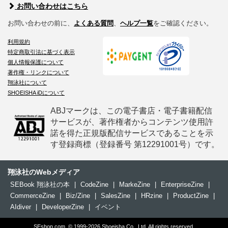
お問い合わせはこちら
お問い合わせの前に、
よくある質問
、
ヘルプ一覧
をご確認ください。
利用規約
特定商取引法に基づく表示
個人情報保護について
著作権・リンクについて
翔泳社について
SHOEISHA iDについて
ABJマークは、この電子書店・電子書籍配信
サービスが、著作権者からコンテンツ使用許
諾を得た正規版配信サービスであることを示
す登録商標（登録番号 第12291001号）です。
翔泳社のWebメディア
SEBook 翔泳社の本
|
CodeZine
|
MarkeZine
|
EnterpriseZine
|
CommerceZine
|
Biz/Zine
|
SalesZine
|
HRzine
|
ProductZine
|
AIdiver
|
DeveloperZine
|
イベント
SEshop.com, © 1999-2026 Shoeisha Co., Ltd. All rights reserved.