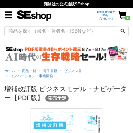
翔泳社の公式通販SEshop
新規会員登録で
500pt
0
プレゼント！
ホーム
商品一覧
電子書籍
ビジネス書
イノベーション・事業開発
増補改訂版 ビジネスモデル・ナビゲータ
ー【PDF版】
発売予定