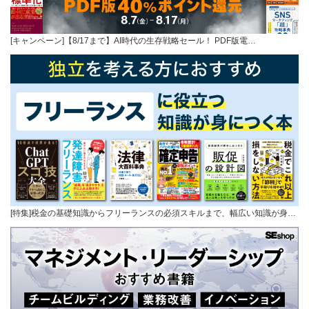
[キャンペーン]【8/17まで】AI時代の生存戦略セール！ PDF版電…
[特集]税金の基礎知識からフリーランスの必須スキルまで、幅広い知識が身…