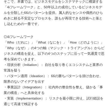
そこで、本書では、ビジネスモデルをシステマチックに構築する
「4iフレームワーク」と、50年以上の成功しているビジネスモデ
ルを分類した66のパターンを提供。属人的なセンスや偶然のひら
めきに頼る不安定なプロセスを、誰もが再現できる技術へと落と
し込むための一冊です。
◎4iフレームワーク
「Who（だれに）」「What（なにを）」「How（どのように）」
「Why（なぜ）」の4つの軸（マジック・トライアングル）からビ
ジネスの構造を捉え、以下の4つのステップに沿って一気通貫で思
考を深めていきます。
・現状分析（Initiation）： 自社を取り巻くエコシステムと業界の
常識を疑う
・パターン適用（Ideation）： 66の勝ちパターンを掛け合わせ、
限界のないアイデアを出す
・事業設計（Integration）： 社内外の整合性を整え、儲かる「事
業の構造」へと具体化する
・実装（Implementation）： リスクを最小限に抑え、試行錯誤を
通じて高速で検証する