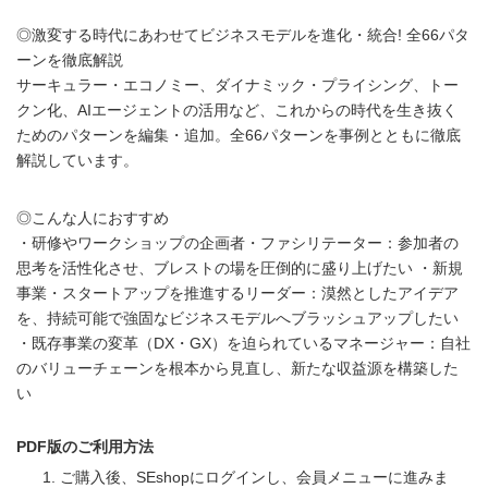
◎激変する時代にあわせてビジネスモデルを進化・統合! 全66パタ
ーンを徹底解説
サーキュラー・エコノミー、ダイナミック・プライシング、トー
クン化、AIエージェントの活用など、これからの時代を生き抜く
ためのパターンを編集・追加。全66パターンを事例とともに徹底
解説しています。
◎こんな人におすすめ
・研修やワークショップの企画者・ファシリテーター：参加者の
思考を活性化させ、ブレストの場を圧倒的に盛り上げたい ・新規
事業・スタートアップを推進するリーダー：漠然としたアイデア
を、持続可能で強固なビジネスモデルへブラッシュアップしたい
・既存事業の変革（DX・GX）を迫られているマネージャー：自社
のバリューチェーンを根本から見直し、新たな収益源を構築した
い
PDF版のご利用方法
ご購入後、SEshopにログインし、会員メニューに進みま