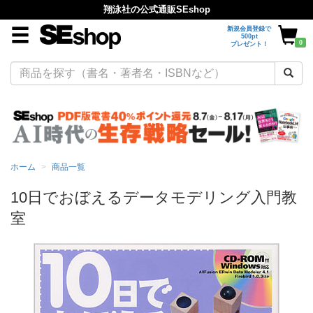
翔泳社の公式通販SEshop
新規会員登録で
500pt
0
プレゼント！
ホーム
商品一覧
10日でおぼえるデータモデリング入門教
室