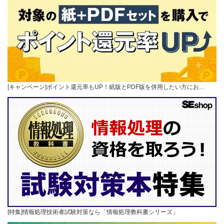
[キャンペーン]ポイント還元率もUP！紙版とPDF版を併用したい方にお…
[特集]情報処理技術者試験対策なら「情報処理教科書シリーズ」