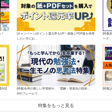
ル！
[キャンペーン]ポイント還元率もUP！紙版とPDF版を併用
[特集
したい方にお…
ーズ」
AI活
[特集]令和の新しい学習術や、「図解・視覚化の技術」、
[特集
AIやフレームワ…
特集をもっと見る