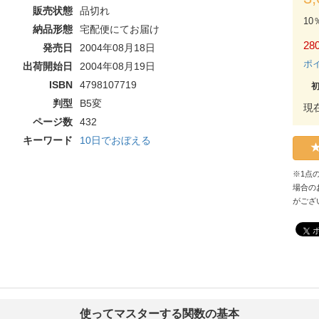
販売状態
品切れ
10
納品形態
宅配便にてお届け
280
発売日
2004年08月18日
ポ
出荷開始日
2004年08月19日
ISBN
4798107719
判型
B5変
現
ページ数
432
キーワード
10日でおぼえる
※1点
場合の
がござ
使ってマスターする関数の基本