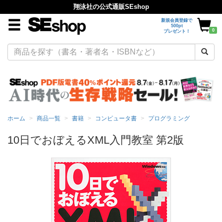
翔泳社の公式通販SEshop
新規会員登録で
500pt
0
プレゼント！
ホーム
商品一覧
書籍
コンピュータ書
プログラミング
10日でおぼえるXML入門教室 第2版