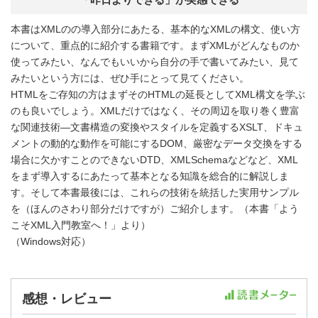
本書はXMLのの導入部分にあたる、基本的なXMLの構文、使い方
について、重点的に紹介する書籍です。まずXMLがどんなものか
使ってみたい、なんでもいいから自分の手で書いてみたい、見て
みたいという方には、ぜひ手にとって見てください。
HTMLをご存知の方はまずそのHTMLの延長としてXML構文を学ぶ
のも良いでしょう。XMLだけではなく、その周辺を取り巻く豊富
な関連技術―文書構造の変換やスタイルを定義するXSLT、ドキュ
メントの動的な動作を可能にするDOM、厳密なデータ交換をする
場合に欠かすことのできないDTD、XMLSchemaなどなど、XML
をまず導入するにあたって基本となる知識を総合的に解説しま
す。そして本書最後には、これらの技術を統括した実用サンプル
を（ほんのさわり部分だけですが）ご紹介します。（本書「よう
こそXML入門教室へ！」より）
（Windows対応）
感想・レビュー