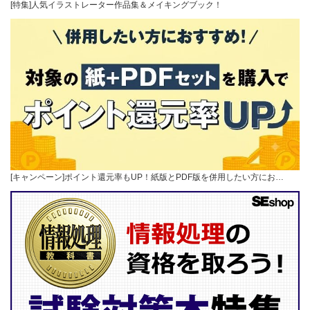
[特集]人気イラストレーター作品集＆メイキングブック！
[キャンペーン]ポイント還元率もUP！紙版とPDF版を併用したい方にお…