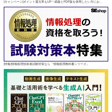
[キャンペーン]ポイント還元率もUP！紙版とPDF版を併用したい方にお…
[特集]情報処理技術者試験対策なら「情報処理教科書シリーズ」