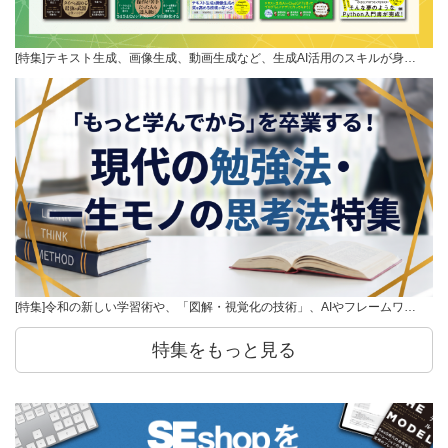
[特集]テキスト生成、画像生成、動画生成など、生成AI活用のスキルが身…
[特集]令和の新しい学習術や、「図解・視覚化の技術」、AIやフレームワ…
特集をもっと見る