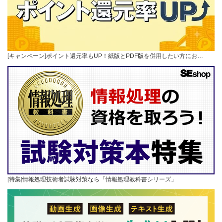
[キャンペーン]ポイント還元率もUP！紙版とPDF版を併用したい方にお…
[特集]情報処理技術者試験対策なら「情報処理教科書シリーズ」