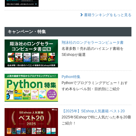
書籍ランキングをもっと見る
キャンペーン・特集
翔泳社のロングセラーコンピュータ書
名著多数！売れ筋のハイエンド書籍を
SEshopが厳選
Python特集
Pythonでプログラミングデビュー！おす
すめ本をレベル別・目的別にご紹介
【2025年】SEshop人気書籍 ベスト20
2025年SEshopで特に人気だった本を20冊
ご紹介！