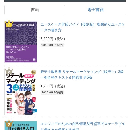
書籍
電子書籍
ユースケース実践ガイド［復刻版］ 効果的なユースケ
ースの書き方
5,390円（税込）
2026.08.05発売
販売士教科書 リテールマーケティング（販売士）3級
一発合格テキスト＆問題集 第5版
1,760円（税込）
2025.06.16発売
エンジニアのための自己管理入門 堅牢でスケーラブル
な働き方を構築する技術