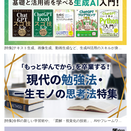
[特集]テキスト生成、画像生成、動画生成など、生成AI活用のスキルが身…
[特集]令和の新しい学習術や、「図解・視覚化の技術」、AIやフレームワ…