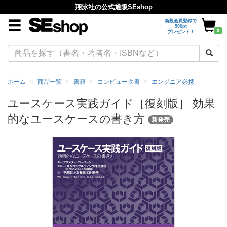
翔泳社の公式通販SEshop
新規会員登録で
500pt
0
プレゼント！
ホーム
商品一覧
書籍
コンピュータ書
エンジニア必携
ユースケース実践ガイド［復刻版］ 効果
的なユースケースの書き方
新発売