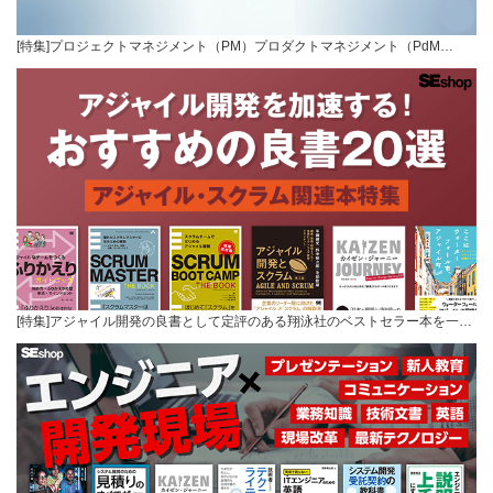
[特集]プロジェクトマネジメント（PM）プロダクトマネジメント（PdM…
[特集]アジャイル開発の良書として定評のある翔泳社のベストセラー本を一…