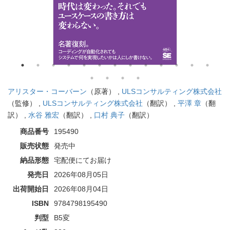
アリスター・コーバーン
（原著） ,
ULSコンサルティング株式会社
（監修） ,
ULSコンサルティング株式会社
（翻訳） ,
平澤 章
（翻
訳） ,
水谷 雅宏
（翻訳） ,
口村 典子
（翻訳）
商品番号
195490
販売状態
発売中
納品形態
宅配便にてお届け
発売日
2026年08月05日
出荷開始日
2026年08月04日
ISBN
9784798195490
判型
B5変