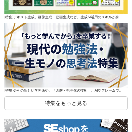
[特集]テキスト生成、画像生成、動画生成など、生成AI活用のスキルが身…
[特集]令和の新しい学習術や、「図解・視覚化の技術」、AIやフレームワ…
特集をもっと見る