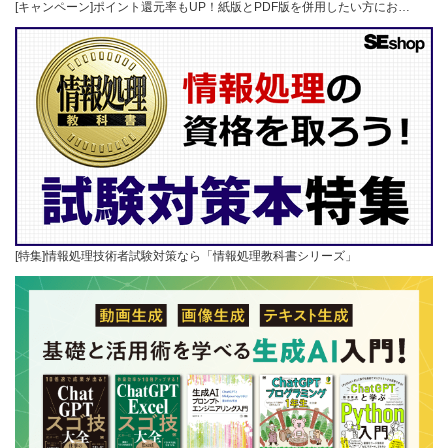
[キャンペーン]ポイント還元率もUP！紙版とPDF版を併用したい方にお…
[特集]情報処理技術者試験対策なら「情報処理教科書シリーズ」