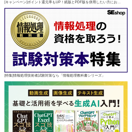
[キャンペーン]ポイント還元率もUP！紙版とPDF版を併用したい方にお…
[特集]情報処理技術者試験対策なら「情報処理教科書シリーズ」