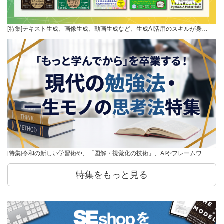
[特集]テキスト生成、画像生成、動画生成など、生成AI活用のスキルが身…
[特集]令和の新しい学習術や、「図解・視覚化の技術」、AIやフレームワ…
特集をもっと見る